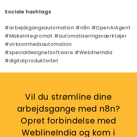
Sociale hashtags
#arbejdsgangsautomation #n8n #OpenAIAgent
#MakeIntegromat #automatiseringsværktøjer
#virksomhedsautomation
#specialdesignetsoftware #WeblineIndia
#digitalproduktivitet
Vil du strømline dine
arbejdsgange med n8n?
Opret forbindelse med
WeblineIndia og kom i