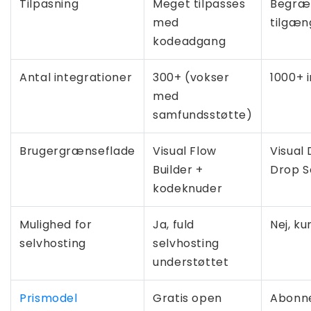
Tilpasning
Meget tilpasses
Begræn
med
tilgæn
kodeadgang
Antal integrationer
300+ (vokser
1000+ 
med
samfundsstøtte)
Brugergrænseflade
Visual Flow
Visual
Builder +
Drop S
kodeknuder
Mulighed for
Ja, fuld
Nej, ku
selvhosting
selvhosting
understøttet
Prismodel
Gratis open
Abonn