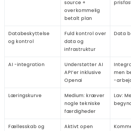
source +
prisfa
overkommelig
betalt plan
Databeskyttelse
Fuld kontrol over
Data b
og kontrol
data og
infrastruktur
AI -integration
Understøtter AI
Integr
API’er inklusive
men b
Openai
-arbej
Læringskurve
Medium: kræver
Lav: M
nogle tekniske
begynd
færdigheder
Fællesskab og
Aktivt open
Kommer