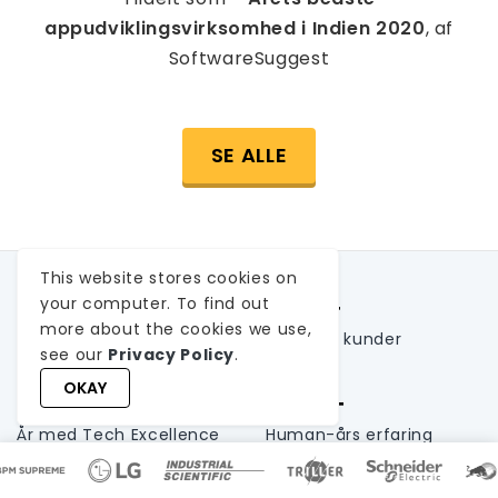
appudviklingsvirksomhed i Indien 2020
, af
SoftwareSuggest
SE ALLE
This website stores cookies on
3600+
825+
your computer. To find out
more about the cookies we use,
Projekter leveret
Tilfredse kunder
see our
Privacy Policy
.
OKAY
26+
650+
År med Tech Excellence
Human-års erfaring