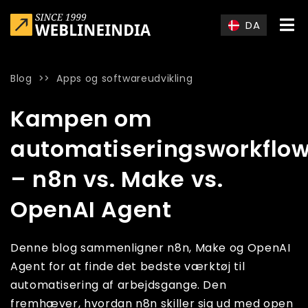
Skip to main content
DA
Blog
>>
Apps og softwareudvikling
Home
»
Blog
»
Kampen om automatiseringsworkflows – n8n v
Kampen om
automatiseringsworkflo
– n8n vs. Make vs.
OpenAI Agent
Denne blog sammenligner n8n, Make og OpenAI
Agent for at finde det bedste værktøj til
automatisering af arbejdsgange. Den
fremhæver, hvordan n8n skiller sig ud med open