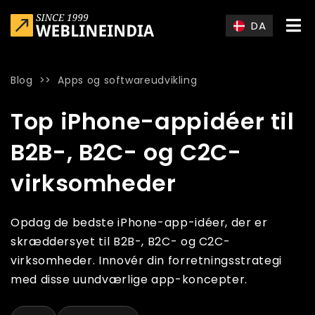
Skip to main content
DA
Blog
>>
Apps og softwareudvikling
Home
»
Blog
»
Top iPhone-appidéer til B2B-, B2C- og C2C-v
Top iPhone-appidéer til
B2B-, B2C- og C2C-
virksomheder
Opdag de bedste iPhone-app-idéer, der er
skræddersyet til B2B-, B2C- og C2C-
virksomheder. Innovér din forretningsstrategi
med disse uundværlige app-koncepter.