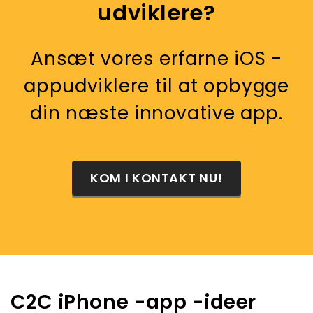
udviklere?
Ansæt vores erfarne iOS -
appudviklere til at opbygge
din næste innovative app.
KOM I KONTAKT NU!
C2C iPhone -app -ideer