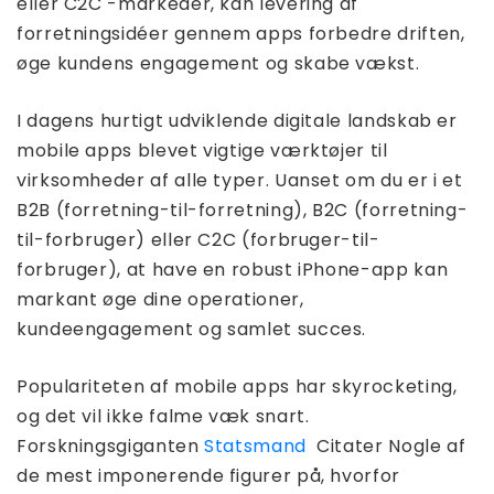
eller C2C -markeder, kan levering af
forretningsidéer gennem apps forbedre driften,
øge kundens engagement og skabe vækst.
I dagens hurtigt udviklende digitale landskab er
mobile apps blevet vigtige værktøjer til
virksomheder af alle typer. Uanset om du er i et
B2B (forretning-til-forretning), B2C (forretning-
til-forbruger) eller C2C (forbruger-til-
forbruger), at have en robust iPhone-app kan
markant øge dine operationer,
kundeengagement og samlet succes.
Populariteten af ​​mobile apps har skyrocketing,
og det vil ikke falme væk snart.
Forskningsgiganten
Statsmand
Citater Nogle af
de mest imponerende figurer på, hvorfor