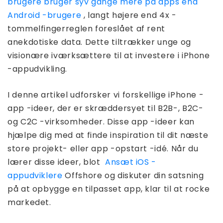
brugere bruger syv gange mere på apps end
Android -brugere
, langt højere end 4x -
tommelfingerreglen foreslået af rent
anekdotiske data. Dette tiltrækker unge og
visionære iværksættere til at investere i iPhone
-appudvikling.
I denne artikel udforsker vi forskellige iPhone -
app -ideer, der er skræddersyet til B2B-, B2C-
og C2C -virksomheder. Disse app -ideer kan
hjælpe dig med at finde inspiration til dit næste
store projekt- eller app -opstart -idé. Når du
lærer disse ideer, blot
Ansæt iOS -
appudviklere
Offshore og diskuter din satsning
på at opbygge en tilpasset app, klar til at rocke
markedet.