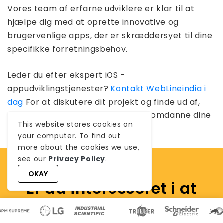
Vores team af erfarne udviklere er klar til at
hjælpe dig med at oprette innovative og
brugervenlige apps, der er skræddersyet til dine
specifikke forretningsbehov.
Leder du efter ekspert iOS -
appudviklingstjenester?
Kontakt WebLineindia i
dag
For at diskutere dit projekt og finde ud af,
hvordan vi kan hjælpe dig med at omdanne dine
This website stores cookies on
applikationsideer til virkelighed.
your computer. To find out
more about the cookies we use,
see our
Privacy Policy
.
OKAY
Er du interesseret i at
omdanne disse iPhone