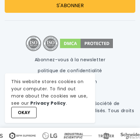
Abonnez-vous à la newsletter
politique de confidentialité
This website stores cookies on
Conditions d'utilisation
your computer. To find out
Plan du site
more about the cookies we use,
see our
Privacy Policy
.
© 1999-
2026
WeblineIndia,
UN
Société de
développement de logiciels personnalisés
. Tous droits
OKAY
réservés.