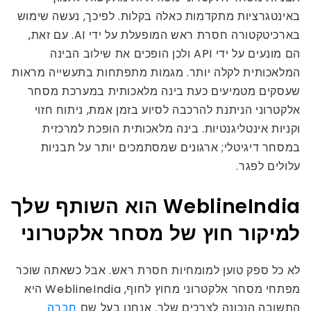
באינטגרציות מתקדמות כאלה בקלות. לפיכך, נעשה שימוש
בארכיטקטורה חסרת ראש המופעלת על ידי AI. עם זאת,
הם מונעים על ידי API ולכן הופכים את שילוב הבינה
המלאכותית לקלה יותר. מגמות מתפתחות בתעשייה מראות
שעסקים מטמיעים כעת בינה מלאכותית במערכת מסחר
אלקטרוני הניתנת להרכבה לסיוע בזמן אמת, ניתוח חזוי
וקניות אינטליגנטיות. בינה מלאכותית הופכת למרכזית
במסחר דיגיטלי; ארגונים שמסתמכים יותר על תבניות
עלולים לפגר.
WeblineIndia הוא השותף שלך
למיקור חוץ של מסחר אלקטרוני
לא כל ספק טוען למומחיות חסרת ראש. אבל כשאתה שוכר
מפתחי מסחר אלקטרוני מחוץ לחוף, WeblineIndia היא
התשובה הנכונה לצרכים שלך. אנחנו בעל שם
חברה