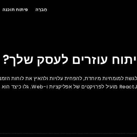
חֶברָה
פיתוח תוכנה
ח ReactJS יכול לעזור לעסקים לגשת למומחיות מיוחדת, להפחית עלויות ולהאיץ את לו
זה בוחן את הסיבות העיקריות לכך שמקור חוץ של פיתוח S