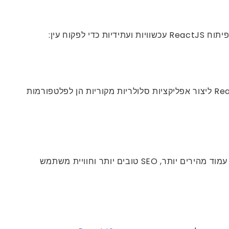
React Native הוא מסגרת פיתוח אפליקציות לנייד עם קוד פתוח ידוע הבנוי על ReactJs. זה מאפשר לחברות ייעוץ ReactJS ליצור אפליקציות סלולריות מקוריות הן לפלטפורמות
מחוללי אתרים סטטיים כמו Gatsby, NextJS ו- Nuxt.js צוברים פופולריות בפיתוח ReactJS מכיוון שהם מספקים עומסי עמוד מהירים יותר, SEO טובים יותר וחוויית משתמש