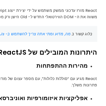
משווה את ה- DOM הווירטואלי החדש ל- Old הישן ורק מסביר מחדש את הרכיבים שצריכים לעדכן.
בלוג קשור ב
מה, מדוע ומתי אתה צריך להשתמש ב- ReactJs: מדריך שלם
היתרונות המובילים של ReactJS
מהירות ההתפתחות
React מגיע עם “סוללות כלולות”, עם מספר עצום של מ
פתרונות משלך.
אפליקציות איזומורפיות ואוניברסא