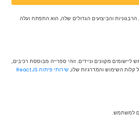
לל הפשטות, הרבגוניות והביצועים הגדולים שלה, הוא התפתח ועלה
וח ReactJS בארה”ב והודו לבנות ממשקי משתמש ליישומים מקוונים וניידים. זוהי ספרייה מבוססת רכיבים,
שירותי פיתוח ReactJS