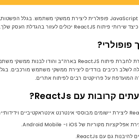
הפך לספריית JavaScript פופולרית ליצירת ממשקי משתמש. בג
לים לעזור בהגדלת העסק שלך.
פייסבוק בנה את ReactJS, ספריית JavaScript המאפשרת לחברת פית
ה המועדפת על פרויקטים רבים לפיתוח אתרים.
קרובות עם ReactJs?
יבנות גם עם ReactJs.