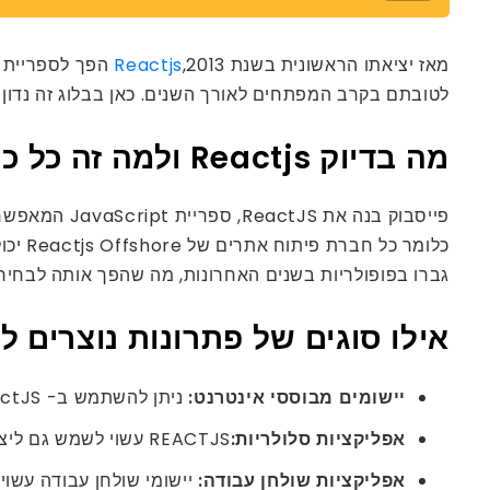
מאז יציאתו הראשונית בשנת 2013,
Reactjs
לטובתם בקרב המפתחים לאורך השנים. כאן בבלוג זה נדון כיצד שירותי פיתוח ReactJS יכו
מה בדיוק Reactjs ולמה זה כל כך פופולרי?
כלומר כל חברת פיתוח אתרים של Reactjs Offshore יכולה לשלב רכיבים בודדים ליצירת ממשקי משתמש מורכבים. בגלל קלות השימוש והמדרגיות שלו,
גברו בפופולריות בשנים האחרונות, מה שהפך אותה לבחיר
אילו סוגים של פתרונות נוצרים לעתים 
יישומים מבוססי אינטרנט:
ניתן להשתמש ב- ReactJS ליצירת יישומים מבוססי אינטרנט אינטראקטיביים וידידותיים למשתמש.
אפליקציות סלולריות:
REACTJS עשוי לשמש גם ליצירת אפליקציות מקוריות של iOS ו- Android Mobile.
אפליקציות שולחן עבודה:
יישומי שולחן עבודה עשויים לה