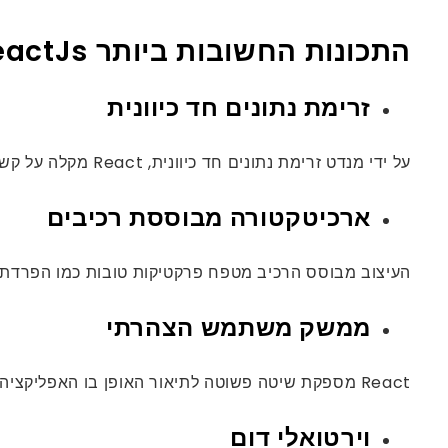
התכונות החשובות ביותר ReactJs
זרימת נתונים חד כיוונית
על ידי מנדט זרימת נתונים חד כיוונית, React מקלה על קשרי נתונים חד כיווניים מכל מסגרת אחרת בשוק, ומבטלת קשיים נפוצים כמו מצבים משתנים ופעולה מפחידה במרחק.
ארכיטקטורה מבוססת רכיבים
העיצוב מבוסס הרכיב מטפח פרקטיקות טובות כמו הפרדת חששות וארגון קוד, המס
ממשק משתמש הצהרתי
React מספקת שיטה פשוטה לתיאור האופן בו האפליקציה שלך צריכה להיראות בכל זמן נתון. סגנון תכנות הצהרתי זה מעודד הפרדת דאגה ומקל על הסיבה לקוד שלך.
וירטואלי דום