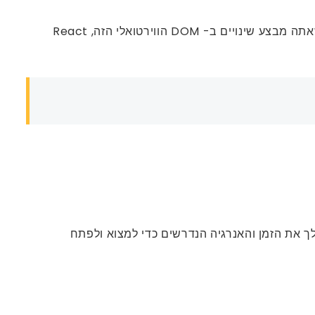
React מזרז עדכוני ממשק משתמש על ידי יצירת ייצוג JavaScript של ממשק המשתמש שלך, המכונה DOM וירטואלי. כשאתה מבצע שינויים ב- DOM הווירטואלי הזה, React
ך לך את הזמן והאנרגיה הנדרשים כדי למצוא ולפתח