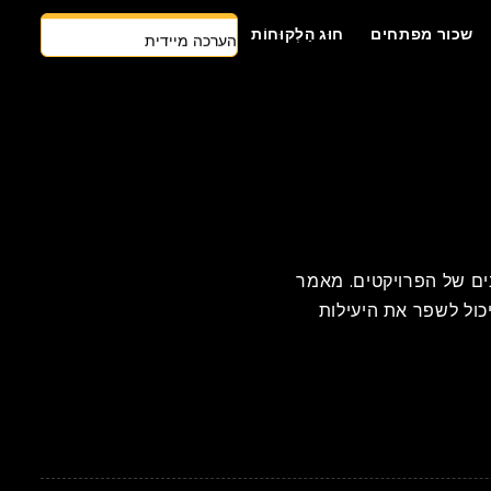
הערכה מיידית
שכור מפתחים
חוּג הַלְקוּחוֹת
צרו קשר
גישה ראשונה של AI
שכור מפתחים
הצעת מחיר בחינם
חות הזמנים של הפרויקטים. מאמר
ReactJ מועיל לפרויקטים של אפליקציות ו-Web. גלו כיצד הוא יכול לשפר את היעילות