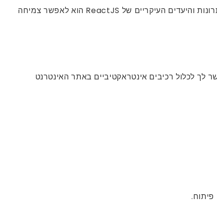
אפליקציות איזומורפיות ואוניברסליות הן יישומי אינטרנט מגיבים המבצעים זהים בשולחן העבודה, הטאבלט והנייד. אחד היתרונות והיעדים העיקריים של ReactJS הוא לאפשר צמיחה
אינטרנט טיפוסיים ויישומים מקוונים, אלא גם לפיתוח יישומי אינטרנט עשירים (RIAS). זה מאפשר לך לכלול רכיבים אינטראקטיביים באתר האינטרנט