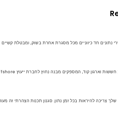
פקים מבנה נחוץ לחברת ייעוץ ReactJS Offshore תוך פיתוח מערכת ענקית.