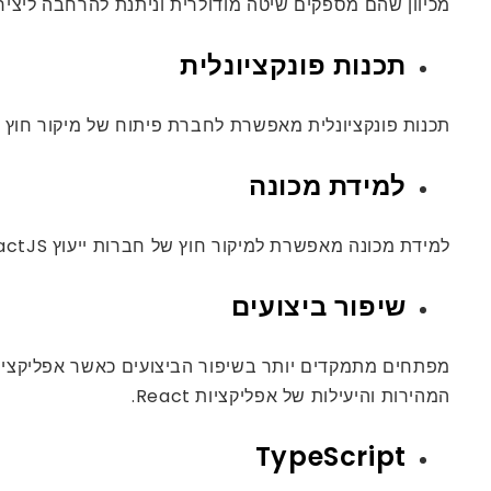
מכיוון שהם מספקים שיטה מודולרית וניתנת להרחבה ליציר
תכנות פונקציונלית
תכנות פונקציונלית מאפשרת לחברת פיתוח של מיקור חוץ של ReactJS לכתוב קוד נקי יותר, מתחזק יותר, להפחית טעויות ולשפר את ביצועי היישום 
למידת מכונה
למידת מכונה מאפשרת למיקור חוץ של חברות ייעוץ ReactJS לבנות אפליקציות שיכולות ללמוד ולהתאים להתנהגות המשתמש, וכתוצאה מכך חווית משתמש מהנה יותר.
שיפור ביצועים
המהירות והיעילות של אפליקציות React.
TypeScript