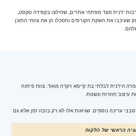
כן שלהם, תהליך ההמרה היה רצוף בחוסר יעילות ובעלויות גבוהות. כל קובץ PDF דרש התערבות ידנית מצד מפתחי אתרים, שחילצו בקפידה טקסט,
ק שעיכבו את השקת הקורסים ותסכלו הן את צוותי התוכן
להם.
 הידנית לבלתי בת קיימא ויקרה מאוד. צוות פיתוח
יצוב חוזרות ונשנות.
 בעיצוב CSS יכלו לשבש את קריאות התוכן, ולדרוש סבבי עריכה נוספים. שגיאות אלו לא רק בזבזו זמן אלא גם
גיה הראשי של הלקוח