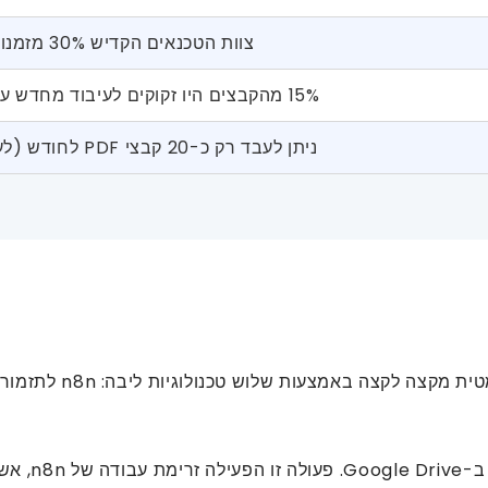
צוות הטכנאים הקדיש 30% מזמנו לעיצוב PDF
15% מהקבצים היו זקוקים לעיבוד מחדש עקב HTML/CSS פגום
ניתן לעבד רק כ-20 קבצי PDF לחודש (לעומת 200+ נדרשים)