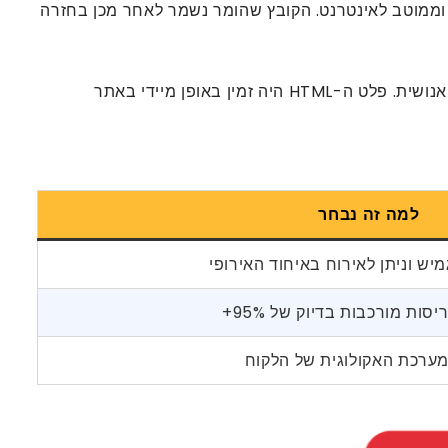
PDF.co שימר את מבנה המסמך – כולל אלמנטים מורכבים כמו משוואות, טבלאות ותמונות – ויצר HTML נקי וממוטב לאינטרנט. הקובץ שהומר נשמר לאחר מכן בחזרה
החידוש המרכזי היה האינטגרציה החלקה בין כלים אלה. מרגע העלאת קובץ PDF, המערכת טיפלה בכל שלב ללא התערבות אנושית. פלט ה-HTML היה זמין באופן מיידי באתר
למה זה נבחר
מיש וניתן לאירוח באיחוד האירופי
ות מורכבות בדיוק של 95%+
ערכת האקולוגית של הלקוח