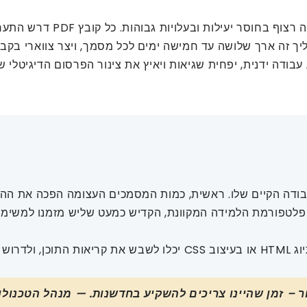
למרות האיכות הגבוהה של התו
יך זה ארך שלושה עד חמישה ימים לכל מסמך, ויצר צווארי בקבו
עבודה ידנית, יפחית שגיאות ויאיץ את צינור הפרסום הדיגיטלי ש
ודה הקיים שלו. ראשית, כמות המסמכים העצומה הפכה את ההמרה
טפורמת הלמידה המקוונת, הקדיש כמעט שליש מזמנו למשימות ע
שנית, טעויות אנוש היו בלתי נמנעות. אפילו טעויות קלות בתיוג HTML או
 – זמן שהיינו צריכים להשקיע בחדשנות. — מנהל הטכנולו