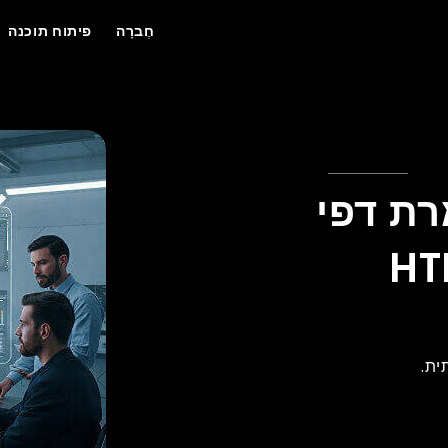
חֶברָה
פיתוח תוכנה
של n8n: המרת דפי
ית.