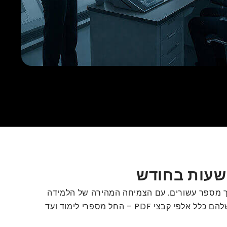
שך מספר עשורים. עם הצמיחה המהירה של הלמידה
הדיגיטלית, הם הכירו בצורך להעביר את ספריית חומרי ההדפסה הנרחבת שלהם לפורמטים ידידותיים לאינטרנט. הקטלוג שלהם כלל אלפי קבצי PDF – החל מספרי לימוד ועד