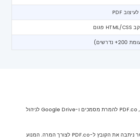
כדי להתמודד עם אתגרים אלה, עיצבנו זרימת עבודה אוטומטית מקצה לקצה באמצעות שלוש טכנולוגיות ליבה: n8n לתזמור, PDF.co להמרת מסמכים ו-Google Drive לניהול
התהליך החל כאשר עורך העלה קובץ PDF לתיקייה ייעודית ב-Google Drive. פעולה זו הפעילה זרימת עבודה של n8n, אשר ניתבה את הקובץ ל-PDF.co לצורך המרה. המנוע