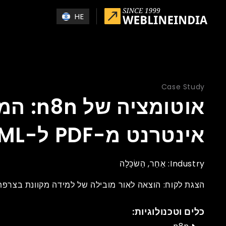
Skip to main conten
HE
Case Study
אוטומציה 
אינטרנט מ-PDF ל-HTML
Industry:
אַחֵר
הַשׂכָּלָה
הצגת לקוח: הוצאה לאור מובילה של למידה מקוונת בצרפת
כלים וטכנולוגיות: