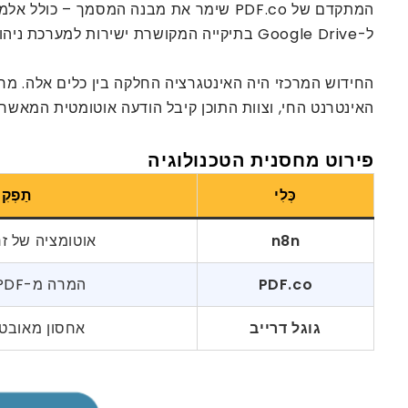
ל-Google Drive בתיקייה המקושרת ישירות למערכת ניהול התוכן (CMS) של המוציא לאור.
האינטרנט החי, וצוות התוכן קיבל הודעה אוטומטית המאשר
פירוט מחסנית הטכנולוגיה
כְּלִי
תַפְקִ
n8n
אוטומציה של ז
PDF.co
המרה מ-PDF ל-HTML
גוגל דרייב
אחסון מאובט