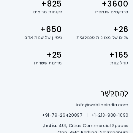
825+
3600+
פרויקטים שנמסרו
לקוחות מרוצים
650+
26+
שנים של מצוינות טכנולוגית
ניסיון של שנות אדם
25+
165+
גודל צוות
מדינות ששרתו
לְהִתְקַשֵׁר
info@weblineindia.com
91-79-26420897+
|
1-213-908-1090+
India:
401, Citius Commercial Spaces,
Opp. AMC Parking, Navrangpura,