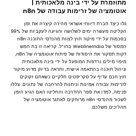
מתוזמרת על ידי בינה מלאכותית |
אוטומציה של זרימות עבודה של n8n
גלו כיצד חברת דיווחי אשראי מהירה קיצרה את זמן
הקליטה מעשרה ימים לשלושה והגיעה לעקביות של 99%
בסכמות על ידי מיקור חוץ לצוות מהנדסי התוכנה n8n
המסור של WeblineIndia בחו”ל. קריאה זו בת חמש
דקות תסקור את היסודות של פיתוח אוטומציה של n8n,
מיפוי מילים נרדפות המופעל על ידי בינה מלאכותית
וניהול תוכנה בהתאמה אישית, ותראה בדיוק מדוע מיקור
חוץ חכם עדיף על סקריפטים חלקיים כשאתם זקוקים
לזרימות עבודה אמינות וניתנות להרחבה של נתונים. צללו
פנימה, למדו את ספר ההדרכה והחליטו האם הגיע הזמן
לשכור מהנדסי n8n מרוחקים לאתגר אוטומציה של
תהליכים משלכם.