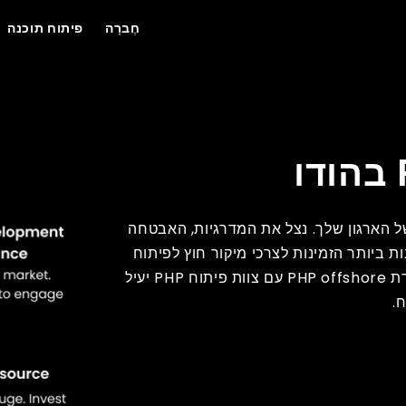
חֶברָה
פיתוח תוכנה
ל הארגון שלך. נצל את המדרגיות, האבטחה
טכנולוגיה עם אחת מחברות פיתוח PHP הטובות ביותר הזמינות לצרכי מיקור חוץ לפיתוח
תוכנה שלך. WeblineIndia נמצאת בראש הטבלה של חברת PHP offshore עם צוות פיתוח PHP יעיל
.