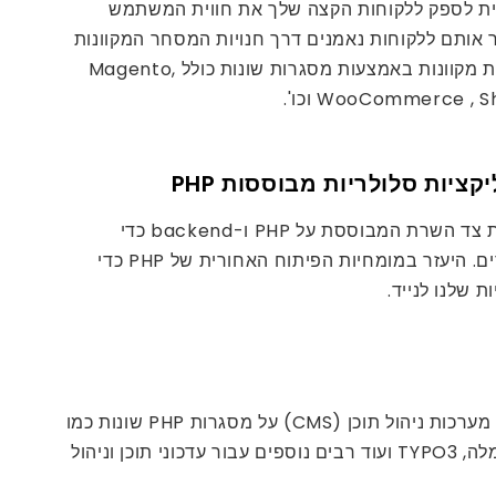
ת לספק ללקוחות הקצה שלך את חווית המשתמש
 אותם ללקוחות נאמנים דרך חנויות המסחר המקוונות
שלך. אנו בונים חנויות מקוונות באמצעות מסגרות שונות כולל Magento,
WooCommerce , וכו'.
קציות סלולריות מבוססות PHP
אנו בונים את תשתית צד השרת המבוססת על PHP ו-backend כדי
להפעיל יישומים ניידים. היעזר במומחיות הפיתוח האחורית של PHP כדי
 שלנו לנייד.
אנו בונים ומתאימים מערכות ניהול תוכן (CMS) על מסגרות PHP שונות כמו
וורדפרס, דרופל, ג'ומלה, TYPO3 ועוד רבים נוספים עבור עדכוני תוכן וניהול