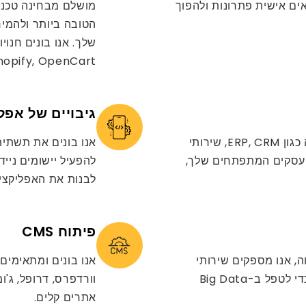
Fron ו-Back-end כדי להתאים אישית פתרונות ולהפוך
מושלם מבחינה טכני
הטובה ביותר ולהמיר
 Shopify, OpenCart
גיבויים של אפלי
אם אתה מחפש ספציפית פיתוח אתרי php ליבה כגון ERP, CRM, שירותי
CMS, Joo או Drupal עבור העסקים המתפתחים שלך,
לבנות את האפליקציות
פיתוח CMS
ה, אנו מספקים שירותי
פיתוח אתרים ב-php עם הענן (AWS, Azure) כדי לטפל ב-Big Data
אתרים קלים.