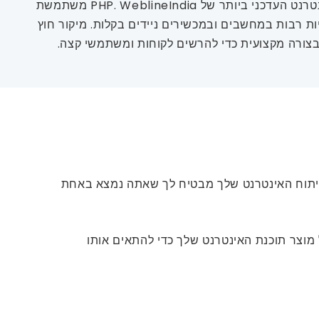
ישן זה זהב וזה נכון גם עם פיתוח אתרי PHP. PHP הייתה תפוח העין של כולם במשך שנים והמורשת נמשכת עם פיתוח האינטרנט העדכני ביותר של PHP. WeblineIndia משתמשת
ות רבות במחשבים ובמכשירים ניידים בקלות. מיקור חוץ
PHP מביא יתרונות רבים, זה מביא גם כמה גורמי סיכון. שיתוף פעולה עם WeblineIndia לצרכי פיתוח האינטרנט שלך מבטיח לך שאתה נמצא באחת
 של מוצר תוכנת האינטרנט שלך כדי להתאים אותו