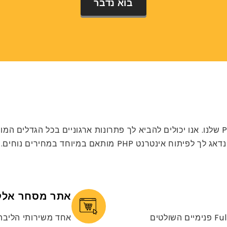
בוא נדבר
אתה יכול לצפות ליותר משירותי הפיתוח של PHP offshore שלנו. אנו יכולים להביא לך פתרונו
אתר מסחר אלקטרו
יש לנו את מיטב מפתחי ה-PHP כמשאבי Fullstack פנימיים השולטים