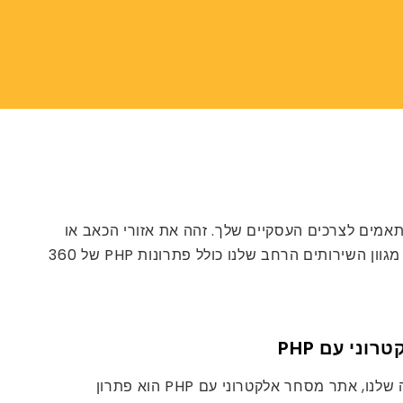
ת ארגוניים בכל הגדלים המותאמים לצרכים העסקיים שלך. זהה את אזורי הכאב או
החששות של לקוחות הקצה שלך, שוחח איתנו על הכל, ואנו נדאג לך לפיתוח אינטרנט PHP מותאם במיוחד במחירים נוחים. מגוון השירותים הרחב שלנו כולל פתרונות PHP של 360
ני עם PHP
אחד משירותי הליבה שלנו, אתר מסחר אלקטרוני עם PHP הוא פתרון