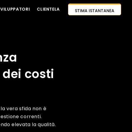
STIMA ISTANTANEA
PROGETTO
SVILUPPATORI
CLIENTELA
CONTATTACI
APPROCCIO AI-PRIMO
ASSUMI SVILUPPATORI
 budget
CITAZIONE GRATUITA
nza
 dei costi
 la vera sfida non è
gestione correnti.
endo elevata la qualità.