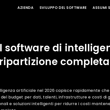
AZIENDA
SVILUPPO DEL SOFTWARE
ASSUMI 
a artificiale nel 2026: ripartizione completa dei costi e guida al
l software di intellige
: ripartizione completa
elligenza artificiale nel 2026 capisce rapidamente che
del budget per dati, talenti, infrastrutture e costi di 
onali e soluzioni intelligenti per ridurre i costi manten