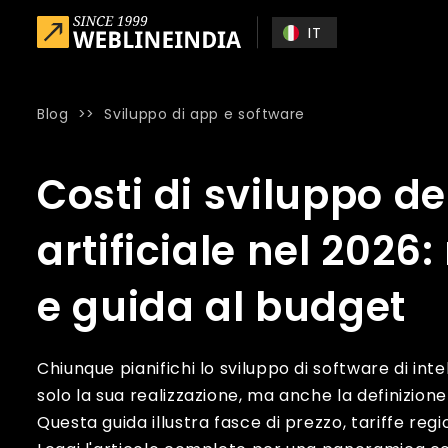
Skip to main content
IT
Blog
>>
Sviluppo di app e software
Home
»
Blog
»
Costi di sviluppo del software di intelligenz
Costi di sviluppo de
artificiale nel 2026
e guida al budget
Chiunque pianifichi lo sviluppo di software di int
solo la sua realizzazione, ma anche la definizione 
Questa guida illustra fasce di prezzo, tariffe regi