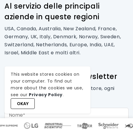
Al servizio delle principali
aziende in queste regioni
USA, Canada, Australia, New Zealand, France,
Germany, UK, Italy, Denmark, Norway, Sweden,
Switzerland, Netherlands, Europe, India, UAE,
Israel, Middle East e molti altri.
This website stores cookies on
Iscriviti alla nostra newsletter
your computer. To find out
Ricevi informazioni e consigli di settore, ogni
more about the cookies we use,
see our
Privacy Policy
.
mese nella tua casella di posta.
OKAY
Nome*
Cognome