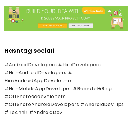
Hashtag sociali
#AndroidDevelopers #HireDevelopers
#HireAndroidDevelopers #
HireAndroidAppDevelopers
#HireMobileAppDeveloper #RemoteHiRing
#OffShorededevelopers
#OffShoreAndroidDevelopers #AndroidDevTips
#Techhir #AndroidDev