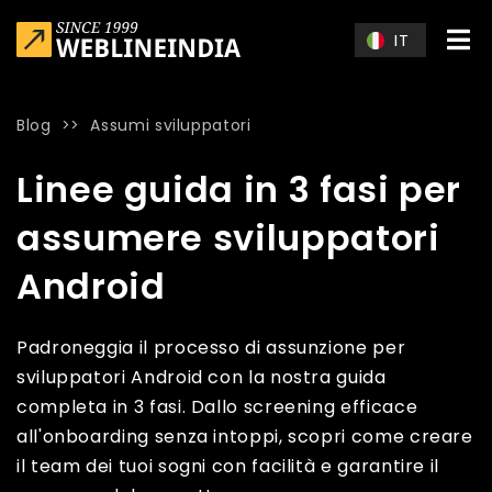
Skip to main content
IT
Blog
>>
Assumi sviluppatori
Home
»
Blog
»
Linee guida in 3 fasi per assumere sviluppator
Linee guida in 3 fasi per
assumere sviluppatori
Android
Padroneggia il processo di assunzione per
sviluppatori Android con la nostra guida
completa in 3 fasi. Dallo screening efficace
all'onboarding senza intoppi, scopri come creare
il team dei tuoi sogni con facilità e garantire il