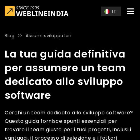
Skip to main content
IT
Blog
>>
Assumi sviluppatori
Home
»
Blog
»
La tua guida definitiva per assumere un team 
La tua guida definitiva
per assumere un team
dedicato allo sviluppo
software
Cerchi un team dedicato allo sviluppo software?
Questa guida fornisce spunti essenziali per
trovare il team giusto per i tuoi progetti, inclusi i
vantaggi, il processo di selezione e i fattori