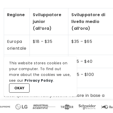
Regione
Sviluppatore
Sviluppatore di
junior
livello medio
(all’ora)
(all’ora)
Europa
$18 – $35
$35 – $65
orientale
India
$15 – $25
$25 – $40
This website stores cookies on
your computer. To find out
Stati
$50 – $75
$75 – $100
more about the cookies we use,
see our
Privacy Policy
.
Uniti
OKAY
Nota: questi intervalli possono variare in base a
fattori quali competenze specifiche, complessità
del progetto e posizione all’interno di ciascuna