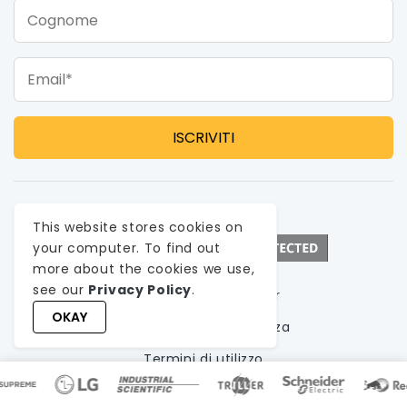
Cognome
Email*
This website stores cookies on
your computer. To find out
more about the cookies we use,
see our
Privacy Policy
.
Iscriviti alla Newsletter
OKAY
politica sulla riservatezza
Termini di utilizzo
Mappa del sito