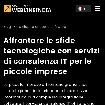
Skip to main content
IT
Blog
>>
Sviluppo di app e software
Home
»
Blog
»
Affrontare le sfide tecnologiche con servizi di
Affrontare le sfide
tecnologiche con servizi
di consulenza IT per le
piccole imprese
Le piccole imprese affrontano grandi sfide
tecnologiche, dalle minacce alla sicurezza
informatica alla complessa integrazione
software. I servizi di consulenza IT offrono una