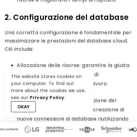
2. Configurazione del database
Una corretta configurazione è fondamentale per
massimizzare le prestazioni del database cloud.
Ciò include:
Allocazione delle risorse: garantire la giusta
quantità di CPU, RAM e spazio di
This website stores cookies on
archiviazione per il carico di lavoro.
your computer. To find out
more about the cookies we use,
see our
Privacy Policy
.
Pooling delle connessioni: riduzione del
OKAY
sovraccarico derivante dalla creazione di
nuove connessioni al database riutilizzando
quelle esistenti.