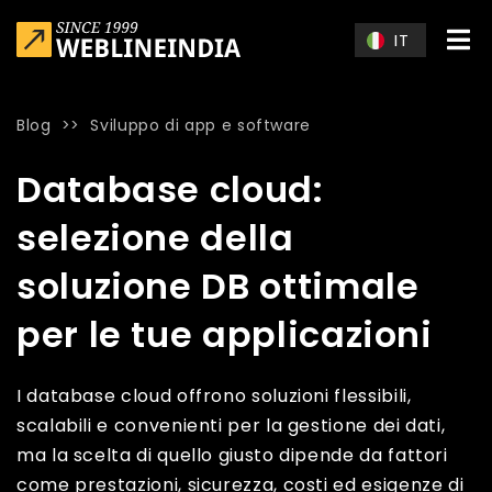
Skip to main content
IT
Blog
>>
Sviluppo di app e software
Home
»
Blog
»
Database cloud: selezione della soluzione DB o
Database cloud:
selezione della
soluzione DB ottimale
per le tue applicazioni
I database cloud offrono soluzioni flessibili,
scalabili e convenienti per la gestione dei dati,
ma la scelta di quello giusto dipende da fattori
come prestazioni, sicurezza, costi ed esigenze di