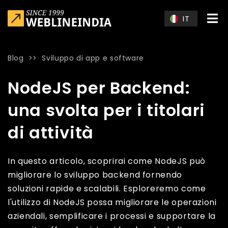
Skip to main content
IT
Blog
>>
Sviluppo di app e software
Home
»
Blog
»
NodeJS per Backend: una svolta per i titolari di 
NodeJS per Backend:
una svolta per i titolari
di attività
In questo articolo, scoprirai come NodeJS può
migliorare lo sviluppo backend fornendo
soluzioni rapide e scalabili. Esploreremo come
l'utilizzo di NodeJS possa migliorare le operazioni
aziendali, semplificare i processi e supportare la