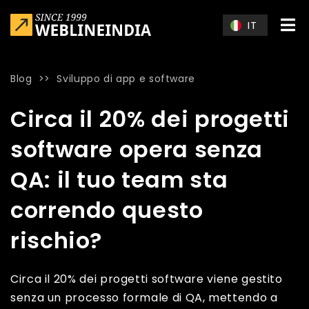
Skip to main content
IT
Blog
>>
Sviluppo di app e software
Home
»
Blog
»
Circa il 20% dei progetti software opera senza
Circa il 20% dei progetti
software opera senza
QA: il tuo team sta
correndo questo
rischio?
Circa il 20% dei progetti software viene gestito
senza un processo formale di QA, mettendo a