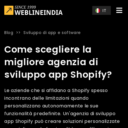
Skip to main content
IT
Blog
>>
Sviluppo di app e software
Home
»
Blog
»
Come scegliere la migliore agenzia di svilupp
Come scegliere la
migliore agenzia di
sviluppo app Shopify?
Le aziende che si affidano a Shopify spesso
incontrano delle limitazioni quando
personalizzano autonomamente le sue
funzionalità predefinite. Un'agenzia di sviluppo
app Shopify può creare soluzioni personalizzate