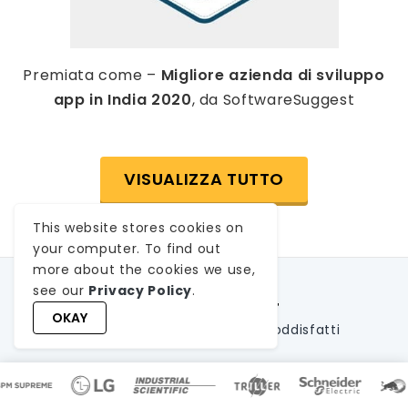
Premiata come –
Migliore azienda di sviluppo
app in India 2020
, da SoftwareSuggest
VISUALIZZA TUTTO
This website stores cookies on
your computer. To find out
more about the cookies we use,
see our
Privacy Policy
.
3600+
825+
OKAY
Progetti consegnati
Clienti soddisfatti
26+
650+