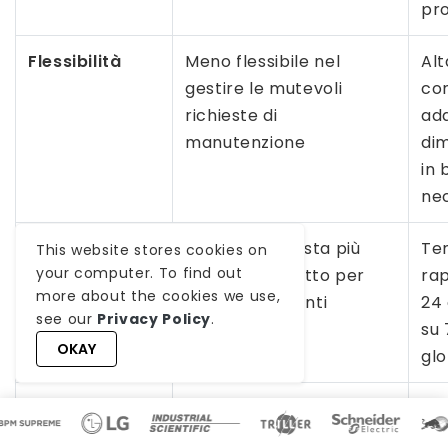
pr
Flessibilità
Meno flessibile nel
Alt
gestire le mutevoli
con
richieste di
ada
manutenzione
dim
in 
ne
Velocità di
Tempi di risposta più
Tem
This website stores cookies on
your computer. To find out
risposta
lenti, soprattutto per
rap
more about the cookies we use,
problemi urgenti
24 
see our
Privacy Policy
.
su 
OKAY
gl
Sicurezza
Controllo completo sui
Par
protocolli di sicurezza e
out