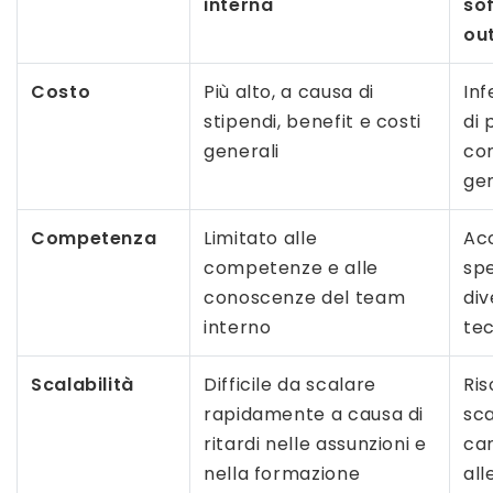
interna
so
ou
Costo
Più alto, a causa di
Inf
stipendi, benefit e costi
di 
generali
con
gen
Competenza
Limitato alle
Acc
competenze e alle
spe
conoscenze del team
di
interno
te
Scalabilità
Difficile da scalare
Ris
rapidamente a causa di
sca
ritardi nelle assunzioni e
car
nella formazione
all