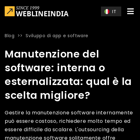
Skip to main content
IT
Blog
>>
Sviluppo di app e software
Home
»
Blog
»
Manutenzione del software: interna o esternali
Manutenzione del
software: interna o
esternalizzata: qual è la
scelta migliore?
Gestire la manutenzione software internamente
può essere costoso, richiedere molto tempo ed
essere difficile da scalare. L'outsourcing della
manutenzione software solitamente offre