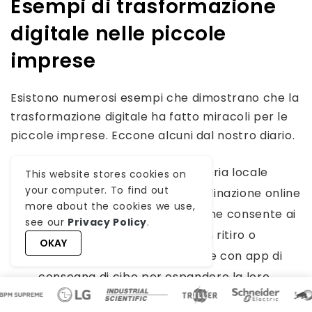
Esempi di trasformazione
digitale nelle piccole
imprese
Esistono numerosi esempi che dimostrano che la
trasformazione digitale ha fatto miracoli per le
piccole imprese. Eccone alcuni dal nostro diario.
Panificio locale:
Una panetteria locale
This website stores cookies on
your computer. To find out
implementa un sistema di ordinazione online
more about the cookies we use,
con un’interfaccia intuitiva, che consente ai
see our
Privacy Policy
.
clienti di effettuare ordini con ritiro o
OKAY
consegna. Collaborano inoltre con app di
consegna di cibo per espandere la loro
portata e offrire opzioni convenienti per i