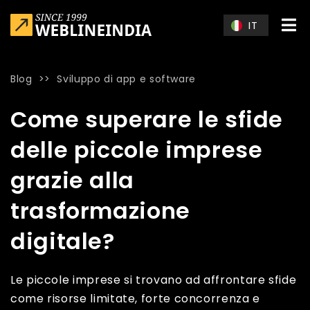
Skip to main content
IT
Blog
>>
Sviluppo di app e software
Home
»
Blog
»
Come superare le sfide delle piccole imprese 
Come superare le sfide
delle piccole imprese
grazie alla
trasformazione
digitale?
Le piccole imprese si trovano ad affrontare sfide
come risorse limitate, forte concorrenza e