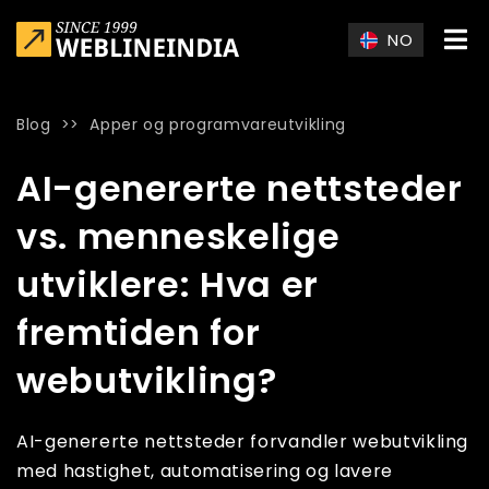
Skip to main content
NO
Blog
>>
Apper og programvareutvikling
Home
»
Blog
»
AI-genererte nettsteder vs. menneskelige utvik
AI-genererte nettsteder
vs. menneskelige
utviklere: Hva er
fremtiden for
webutvikling?
AI-genererte nettsteder forvandler webutvikling
med hastighet, automatisering og lavere