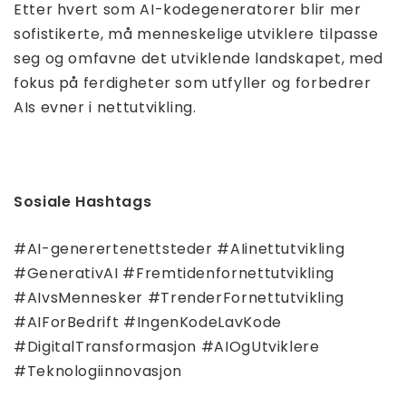
Etter hvert som AI-kodegeneratorer blir mer
sofistikerte, må menneskelige utviklere tilpasse
seg og omfavne det utviklende landskapet, med
fokus på ferdigheter som utfyller og forbedrer
AIs evner i nettutvikling.
Sosiale Hashtags
#AI-generertenettsteder #AIinettutvikling
#GenerativAI #Fremtidenfornettutvikling
#AIvsMennesker #TrenderFornettutvikling
#AIForBedrift #IngenKodeLavKode
#DigitalTransformasjon #AIOgUtviklere
#Teknologiinnovasjon