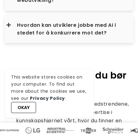
webutvikling?
Hvordan kan utviklere jobbe med AI i
stedet for å konkurrere mot det?
Relaterte artikler du bør
This website stores cookies on
your computer. To find out
lese neste
more about the cookies we use,
see our
Privacy Policy
.
Utforsk den siste innsikten, markedstrendene,
OKAY
forbrukernes krav og ekspertise i
kunnskapshjørnet vårt, hvor du finner en
skattekiste av de nyeste oppskriftene som er
nøye sammensatt for å holde leserne våre i