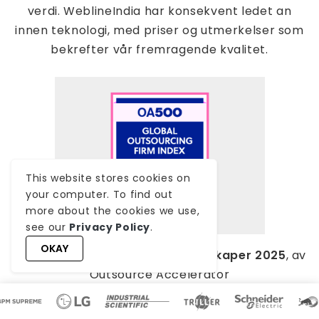
verdi. WeblineIndia har konsekvent ledet an
innen teknologi, med priser og utmerkelser som
bekrefter vår fremragende kvalitet.
This website stores cookies on
your computer. To find out
more about the cookies we use,
see our
Privacy Policy
.
OKAY
OA500 Globale outsourcing‑selskaper 2025
, av
Outsource Accelerator