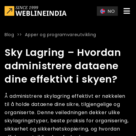
Skip to main content
NO
Blog
>>
Apper og programvareutvikling
Home
»
Blog
»
Sky Lagring – Hvordan administrere dataene din
Sky Lagring – Hvordan
administrere dataene
dine effektivt i skyen?
Å administrere skylagring effektivt er nøkkelen
til å holde dataene dine sikre, tilgjengelige og
organiserte. Denne veiledningen dekker ulike
skylagringstyper, beste praksis for organisering,
sikkerhet og sikkerhetskopiering, og hvordan