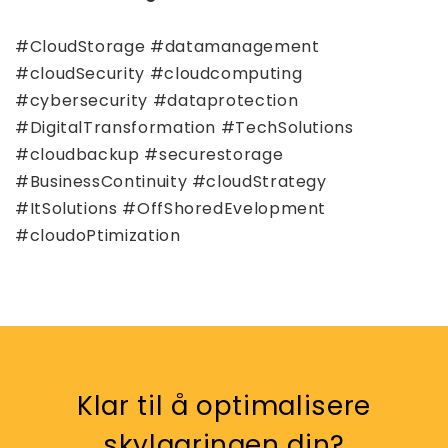
#CloudStorage #datamanagement
#cloudSecurity #cloudcomputing
#cybersecurity #dataprotection
#DigitalTransformation #TechSolutions
#cloudbackup #securestorage
#BusinessContinuity #cloudStrategy
#ItSolutions #OffShoredEvelopment
#cloudoPtimization
Klar til å optimalisere
skylagringen din?