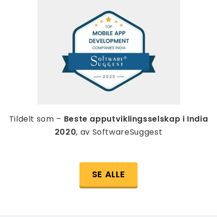
Tildelt som –
Beste apputviklingsselskap i India
2020
, av SoftwareSuggest
SE ALLE