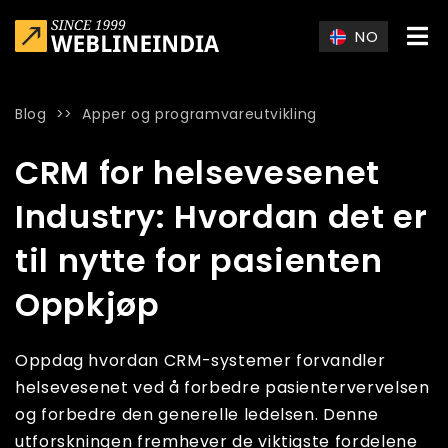
Skip to main content
NO
Blog
>>
Apper og programvareutvikling
Home
»
Blog
»
CRM for helsevesenet Industry: Hvordan det er 
CRM for helsevesenet
Industry: Hvordan det er
til nytte for pasienten
Oppkjøp
Oppdag hvordan CRM-systemer forvandler
helsevesenet ved å forbedre pasientervervelsen
og forbedre den generelle ledelsen. Denne
utforskningen fremhever de viktigste fordelene