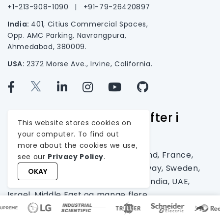
+1-213-908-1090
|
+91-79-26420897
India:
401, Citius Commercial Spaces,
Opp. AMC Parking, Navrangpura,
Ahmedabad, 380009.
USA:
2372 Morse Ave., Irvine, California.
Betjener ledende bedrifter i
This website stores cookies on
disse regionene
your computer. To find out
more about the cookies we use,
USA, Canada, Australia, New Zealand, France,
see our
Privacy Policy
.
Germany, UK, Italy, Denmark, Norway, Sweden,
OKAY
Switzerland, Netherlands, Europe, India, UAE,
Israel, Middle East og mange flere...