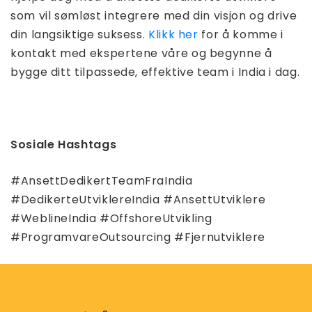
som vil sømløst integrere med din visjon og drive
din langsiktige suksess.
Klikk her
for å komme i
kontakt med ekspertene våre og begynne å
bygge ditt tilpassede, effektive team i India i dag.
Sosiale Hashtags
#AnsettDedikertTeamFraIndia
#DedikerteUtviklereIndia #AnsettUtviklere
#WeblineIndia #OffshoreUtvikling
#ProgramvareOutsourcing #Fjernutviklere