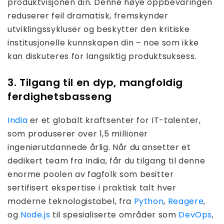
produktvisjonen din. Denne høye oppbevaringen
reduserer feil dramatisk, fremskynder
utviklingssykluser og beskytter den kritiske
institusjonelle kunnskapen din – noe som ikke
kan diskuteres for langsiktig produktsuksess.
3. Tilgang til en dyp, mangfoldig
ferdighetsbasseng
India
er et globalt kraftsenter for IT-talenter,
som produserer over 1,5 millioner
ingeniørutdannede årlig. Når du ansetter et
dedikert team fra India, får du tilgang til denne
enorme poolen av fagfolk som besitter
sertifisert ekspertise i praktisk talt hver
moderne teknologistabel, fra
Python
,
Reagere
,
og
Node.js
til spesialiserte områder som
DevOps
,