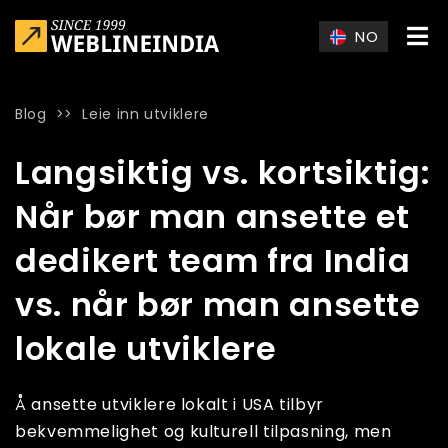
Skip to main content
NO
Blog
>>
Leie inn utviklere
Home
»
Blog
»
Langsiktig vs. kortsiktig: Når bør man ansette e
Langsiktig vs. kortsiktig:
Når bør man ansette et
dedikert team fra India
vs. når bør man ansette
lokale utviklere
Å ansette utviklere lokalt i USA tilbyr
bekvemmelighet og kulturell tilpasning, men