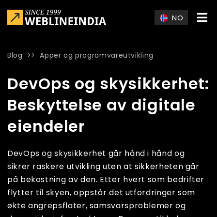
Skip to main content
NO
Blog
>>
Apper og programvareutvikling
Home
»
Blog
»
DevOps og skysikkerhet: Beskyttelse av digital
DevOps og skysikkerhet:
Beskyttelse av digitale
eiendeler
DevOps og skysikkerhet går hånd i hånd og
sikrer raskere utvikling uten at sikkerheten går
på bekostning av den. Etter hvert som bedrifter
flytter til skyen, oppstår det utfordringer som
økte angrepsflater, samsvarsproblemer og