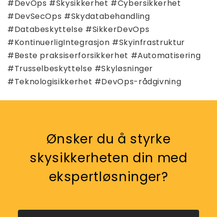
#DevOps #Skysikkerhet #Cybersikkerhet
#DevSecOps #Skydatabehandling
#Databeskyttelse #SikkerDevOps
#KontinuerligIntegrasjon #Skyinfrastruktur
#Beste praksiserforsikkerhet #Automatisering
#Trusselbeskyttelse #Skyløsninger
#Teknologisikkerhet #DevOps-rådgivning
Ønsker du å styrke
skysikkerheten din med
ekspertløsninger?