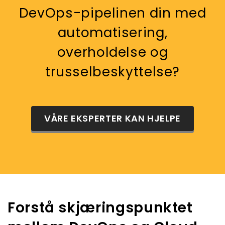
DevOps-pipelinen din med
automatisering,
overholdelse og
trusselbeskyttelse?
VÅRE EKSPERTER KAN HJELPE
Forstå skjæringspunktet