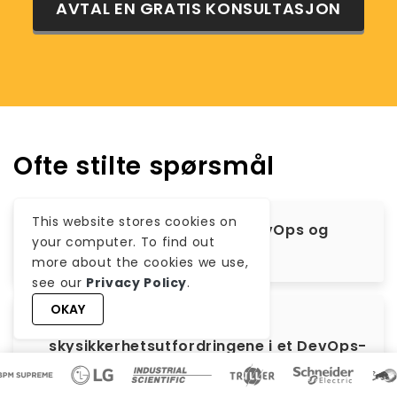
AVTAL EN GRATIS KONSULTASJON
Ofte stilte spørsmål
This website stores cookies on
Hva er forholdet mellom DevOps og
your computer. To find out
skysikkerhet?
more about the cookies we use,
see our
Privacy Policy
.
OKAY
Hva er de største
skysikkerhetsutfordringene i et DevOps-
miljø?