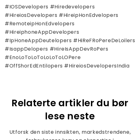
#IOSDevelopers #Hiredevelopers
#HireiosDevelopers #HireipHonEdvelopers
#RemoteipHonEdvelopers
#HireiphoneAppDevelopers
#IpHoneAppDeutelopers #HiReFRoPereDeLoilers
#IsappDelopers #HireIsAppDevRoPers
#EnoLoToLoToLoLoToLOPere
#OffShorEdEntilopers #HireiosDevelopersIndia
Relaterte artikler du bør
lese neste
Utforsk den siste innsikten, markedstrendene,