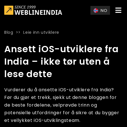
Skip to main content
NO
Blog
>>
Leie inn utviklere
Home
»
Blog
»
Ansett iOS-utviklere fra India – ikke tør uten å 
Ansett iOS-utviklere fra
India – ikke tør uten å
lese dette
Vurderer du å ansette iOS-utviklere fra India?
Før du gjør et trekk, sjekk ut denne bloggen for
de beste fordelene, velprøvde trinn og
potensielle utfordringer for å sikre at du bygger
et vellykket iOS-utviklingsteam.