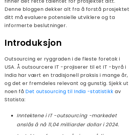
finner det rette talentet for prosjektet ditt.
Denne bloggen dekker alt fra å forstå prosjektet
ditt må evaluere potensielle utviklere og ta
informerte beslutninger.
Introduksjon
Outsourcing er ryggraden i de fleste foretak i
USA. Å outsourcere IT -projiserer til et IT -byrå i
India har vært en tradisjonell praksis i mange år,
og det er fremdeles relevant og gunstig. Sjekk ut
noen få
Det outsourcing til India -statistikk
av
Statista:
Inntektene i IT -outsourcing -markedet
anslås å nå 11,04 milliarder dollar i 2024.