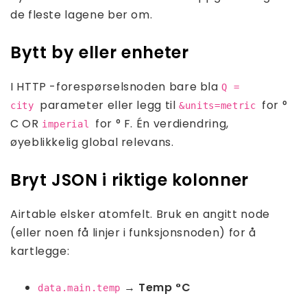
de fleste lagene ber om.
Bytt by eller enheter
I HTTP -forespørselsnoden bare bla
Q =
parameter eller legg til
for °
city
&units=metric
C OR
for ° F. Én verdiendring,
imperial
øyeblikkelig global relevans.
Bryt JSON i riktige kolonner
Airtable elsker atomfelt. Bruk en angitt node
(eller noen få linjer i funksjonsnoden) for å
kartlegge:
→
Temp °C
data.main.temp