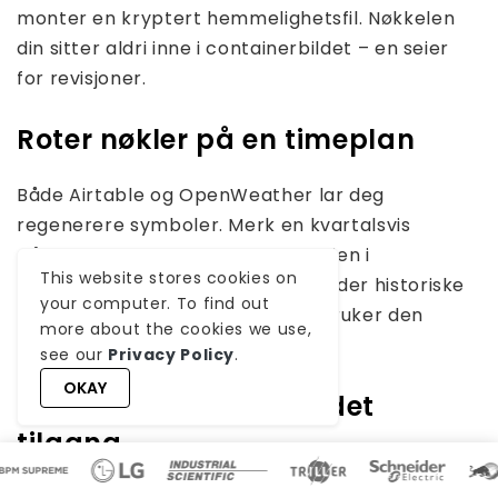
monter en kryptert hemmelighetsfil. Nøkkelen
din sitter aldri inne i containerbildet – en seier
for revisjoner.
Roter nøkler på en timeplan
Både Airtable og OpenWeather lar deg
regenerere symboler. Merk en kvartalsvis
påminnelse og slipp den nye verdien i
This website stores cookies on
legitimasjonsoppføringen. N8N holder historiske
your computer. To find out
løp intakte mens fremtidige løp bruker den
more about the cookies we use,
ferske nøkkelen.
see our
Privacy Policy
.
OKAY
Begrens arbeidsområdet
tilgang