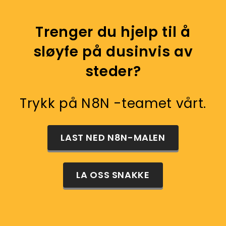
Trenger du hjelp til å
sløyfe på dusinvis av
steder?
Trykk på N8N -teamet vårt.
LAST NED N8N-MALEN
LA OSS SNAKKE