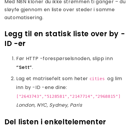
Med N8N kloner du ikke strømmen ti ganger – du
sløyfe gjennom en liste over steder i samme
automatisering.
Legg til en statisk liste over by -
ID -er
Før HTTP -forespørselsnoden, slipp inn
“Sett”
.
Lag et matrisefelt som heter
og lim
cities
inn by -ID -ene dine:
["2643743","5128581","2147714","2968815"]
London, NYC, Sydney, Paris
Del listen i enkeltelementer