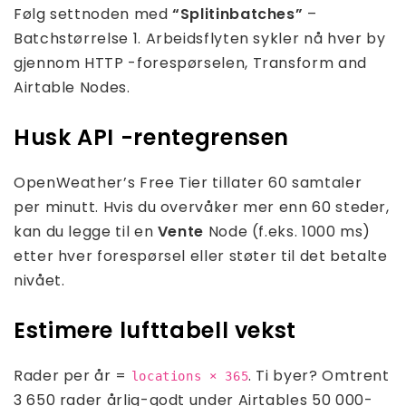
Følg settnoden med
“Splitinbatches”
–
Batchstørrelse 1. Arbeidsflyten sykler nå hver by
gjennom HTTP -forespørselen, Transform and
Airtable Nodes.
Husk API -rentegrensen
OpenWeather’s Free Tier tillater 60 samtaler
per minutt. Hvis du overvåker mer enn 60 steder,
kan du legge til en
Vente
Node (f.eks. 1000 ms)
etter hver forespørsel eller støter til det betalte
nivået.
Estimere lufttabell vekst
Rader per år =
. Ti byer? Omtrent
locations × 365
3 650 rader årlig-godt under Airtables 50 000-