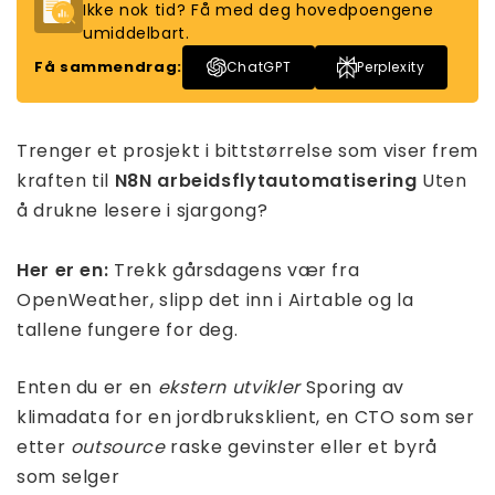
Ikke nok tid? Få med deg hovedpoengene
umiddelbart.
Få sammendrag:
ChatGPT
Perplexity
Trenger et prosjekt i bittstørrelse som viser frem
kraften til
N8N arbeidsflytautomatisering
Uten
å drukne lesere i sjargong?
Her er en:
Trekk gårsdagens vær fra
OpenWeather, slipp det inn i Airtable og la
tallene fungere for deg.
Enten du er en
ekstern utvikler
Sporing av
klimadata for en jordbruksklient, en CTO som ser
etter
outsource
raske gevinster eller et byrå
som selger