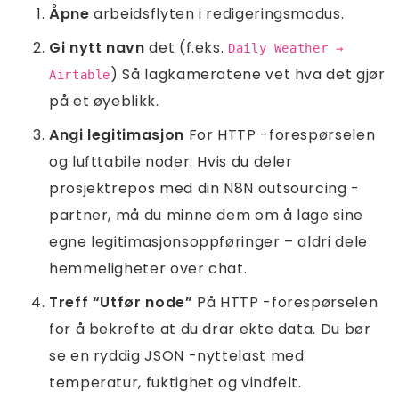
Åpne
arbeidsflyten i redigeringsmodus.
Gi nytt navn
det (f.eks.
Daily Weather →
) Så lagkameratene vet hva det gjør
Airtable
på et øyeblikk.
Angi legitimasjon
For HTTP -forespørselen
og lufttabile noder. Hvis du deler
prosjektrepos med din N8N outsourcing -
partner, må du minne dem om å lage sine
egne legitimasjonsoppføringer – aldri dele
hemmeligheter over chat.
Treff “Utfør node”
På HTTP -forespørselen
for å bekrefte at du drar ekte data. Du bør
se en ryddig JSON -nyttelast med
temperatur, fuktighet og vindfelt.