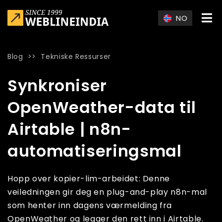
Skip to main content
NO
Blog
>>
Tekniske Ressurser
Home
»
Blog
»
Synkroniser OpenWeather-data til Airtable | 
Synkroniser
OpenWeather-data til
Airtable | n8n-
automatiseringsmal
Hopp over kopier-lim-arbeidet: Denne
veiledningen gir deg en plug-and-play n8n-mal
som henter inn dagens værmelding fra
OpenWeather og legger den rett inn i Airtable.