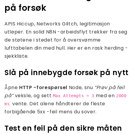
på forsøk
APIS Hiccup, Networks Glitch, legitimasjon
utløper. En solid N8N -arbeidsflyt trekker fra seg
de støtene i stedet for å oversvømme
lufttabelen din med hull. Her er en rask herding -
sjekkliste.
Slå på innebygde forsøk på nytt
Åpne
HTTP -forespørsel
Node, snu
“Prøv på feil
på”
veksle, og sett
med en
Max Attempts = 3
2000
vente. Det alene håndterer de fleste
ms
forbigående 5xx -feil mens du sover.
Test en feil på den sikre måten