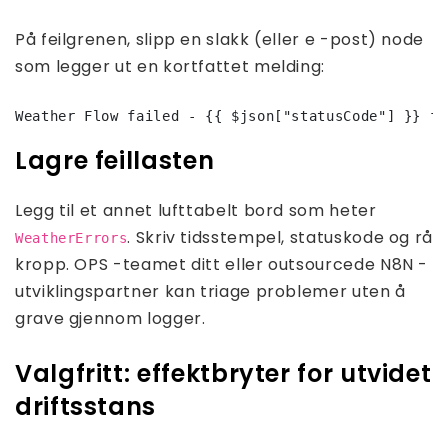
På feilgrenen, slipp en slakk (eller e -post) node
som legger ut en kortfattet melding:
Weather Flow failed - {{ $json["statusCode"] }} fr
Lagre feillasten
Legg til et annet lufttabelt bord som heter
. Skriv tidsstempel, statuskode og rå
WeatherErrors
kropp. OPS -teamet ditt eller outsourcede N8N -
utviklingspartner kan triage problemer uten å
grave gjennom logger.
Valgfritt: effektbryter for utvidet
driftsstans