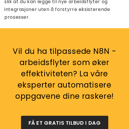
slik at du kan legge til nye arbeidsflyter og
integrasjoner uten å forstyrre eksisterende
prosesser.
Vil du ha tilpassede N8N -
arbeidsflyter som øker
effektiviteten? La våre
eksperter automatisere
oppgavene dine raskere!
FÅ ET GRATIS TILBUD I DAG