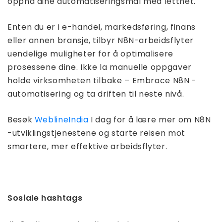
oppnå dine automatiseringsmål med letthet.
Enten du er i e-handel, markedsføring, finans
eller annen bransje, tilbyr N8N-arbeidsflyter
uendelige muligheter for å optimalisere
prosessene dine. Ikke la manuelle oppgaver
holde virksomheten tilbake – Embrace N8N -
automatisering og ta driften til neste nivå.
Besøk
WeblineIndia
I dag for å lære mer om N8N
-utviklingstjenestene og starte reisen mot
smartere, mer effektive arbeidsflyter.
Sosiale hashtags