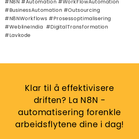
#N8N #Automation #WorkFlowAutomation
#BusinessAutomation #Outsourcing
#N8NWorkflows #Prosessoptimalisering
#WeblineIndia #DigitalTransformation
#Lavkode
Klar til å effektivisere
driften? La N8N -
automatisering forenkle
arbeidsflytene dine i dag!