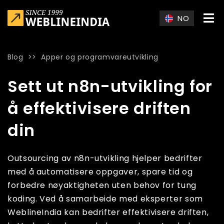
Skip to main content
NO
Blog
>>
Apper og programvareutvikling
Home
»
Blog
»
Sett ut n8n-utvikling for å effektivisere driften d
Sett ut n8n-utvikling for
å effektivisere driften
din
Outsourcing av n8n-utvikling hjelper bedrifter
med å automatisere oppgaver, spare tid og
forbedre nøyaktigheten uten behov for tung
koding. Ved å samarbeide med eksperter som
WeblineIndia kan bedrifter effektivisere driften,