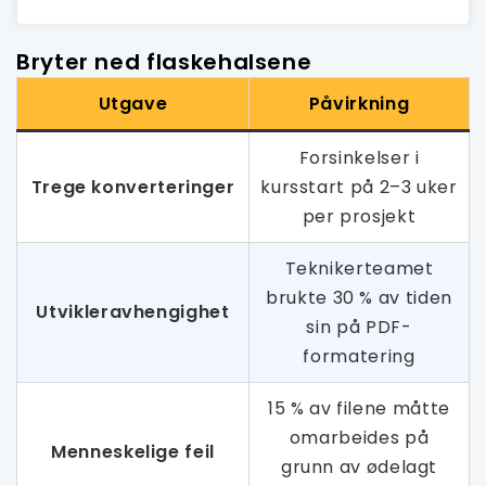
Bryter ned flaskehalsene
Utgave
Påvirkning
Forsinkelser i
Trege konverteringer
kursstart på 2–3 uker
per prosjekt
Teknikerteamet
brukte 30 % av tiden
Utvikleravhengighet
sin på PDF-
formatering
15 % av filene måtte
omarbeides på
Menneskelige feil
grunn av ødelagt