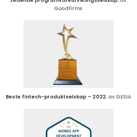
Ledende programvareutviklingsselskap
, av
GoodFirms
Beste fintech-produktselskap – 2022
, av GESIA