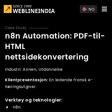
Skip to main content
NO
Case Study
n8n Automation: PDF-til-
HTML
nettsidekonvertering
Industri:
Annen
Utdannelse
Klientpresentasjon:
En ledende fransk e-
læringsutgiver.
Verktøy og teknologier:
n8n