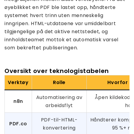
øyeblikket en PDF ble lastet opp, håndterte
systemet hvert trinn uten menneskelig
inngripen. HTML-utdataene var umiddelbart
tilgjengelige på det aktive nettstedet, og
innholdsteamet mottok et automatisk varsel
som bekreftet publiseringen.
Oversikt over teknologistabelen
Verktøy
Rolle
Hvorfor de
Automatisering av
Åpen kildekode,
n8n
arbeidsflyt
hos
PDF-til-HTML-
Håndterer kompl
PDF.co
konvertering
95 %+ nø