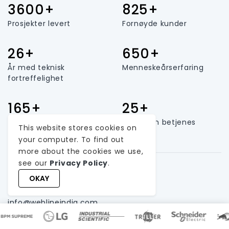
3600+
825+
Prosjekter levert
Fornøyde kunder
26+
650+
År med teknisk
Menneskeårserfaring
fortreffelighet
165+
25+
Lagstørrelse
Land som betjenes
This website stores cookies on
your computer. To find out
more about the cookies we use,
see our
Privacy Policy
.
OKAY
Ta kontakt
info@weblineindia.com
+1-213-908-1090
|
+91-79-26420897