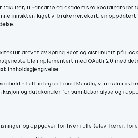
 fakultet, IT-ansatte og akademiske koordinatorer fo
 denne innsikten laget vi brukerreisekart, en oppdat
delse.
tektur drevet av Spring Boot og distribuert på Dock
onstjeneste ble implementert med OAuth 2.0 med detal
ask innholdsgjengivelse.
nnhold – tett integrert med Moodle, som administre
ikasjon og datakanaler for sanntidsanalyse og rappo
sninger og oppgaver for hver rolle (elev, lærer, fore