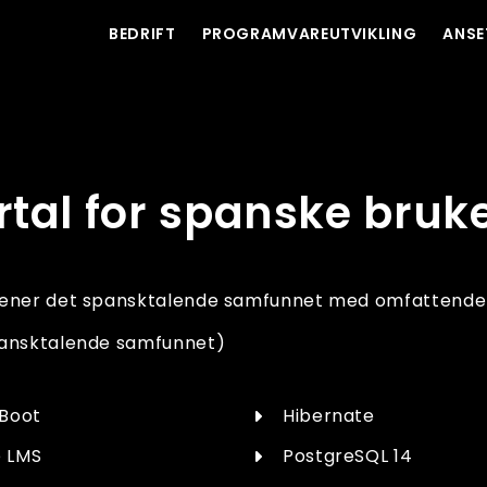
BEDRIFT
PROGRAMVAREUTVIKLING
ANSE
rtal for spanske bruk
ener det spansktalende samfunnet med omfattende di
pansktalende samfunnet)
 Boot
Hibernate
e LMS
PostgreSQL 14