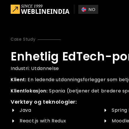
Skip to main content
NO
Case Study
Enhetlig EdTech-po
Industri:
Utdannelse
Klient:
En ledende utdanningsforlegger som betj
Klientlokasjon:
Spania (betjener det bredere s
Verktøy og teknologier:
Java
Spring
React.js with Redux
Moodl