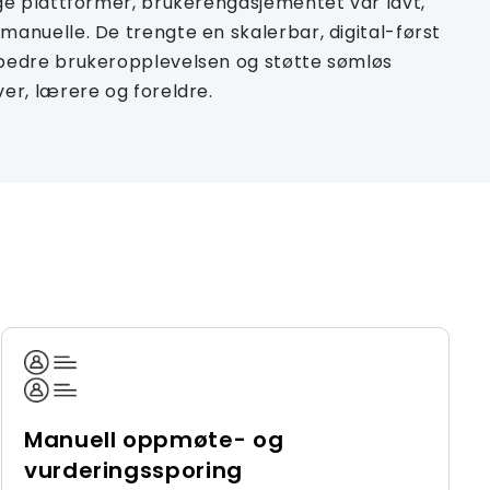
ige plattformer, brukerengasjementet var lavt,
manuelle. De trengte en skalerbar, digital-først
orbedre brukeropplevelsen og støtte sømløs
ver, lærere og foreldre.
Manuell oppmøte- og
vurderingssporing