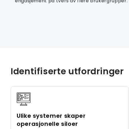
engasjement på tvers av flere brukergrupper.
Identifiserte utfordringer
Ulike systemer skaper
operasjonelle siloer