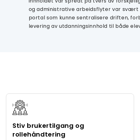
innholdet var spredt på tvers av forskjell
og administrative arbeidsflyter var svært 
portal som kunne sentralisere driften, f
levering av utdanningsinnhold til både ele
Stiv brukertilgang og
rollehåndtering