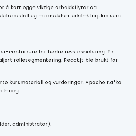
r å kartlegge viktige arbeidsflyter og
ert datamodell og en modulær arkitekturplan som
er-containere for bedre ressursisolering. En
jert rollesegmentering. React.js ble brukt for
rte kursmateriell og vurderinger. Apache Kafka
rtering.
lder, administrator).