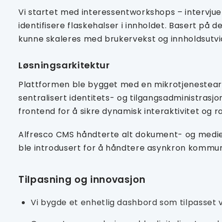
Vi startet med interessentworkshops – intervjuet
identifisere flaskehalser i innholdet. Basert på
kunne skaleres med brukervekst og innholdsutvi
Løsningsarkitektur
Plattformen ble bygget med en mikrotjenestearki
sentralisert identitets- og tilgangsadministrasj
frontend for å sikre dynamisk interaktivitet og r
Alfresco CMS håndterte alt dokument- og mediei
ble introdusert for å håndtere asynkron kommun
Tilpasning og innovasjon
Vi bygde et enhetlig dashbord som tilpasset vi