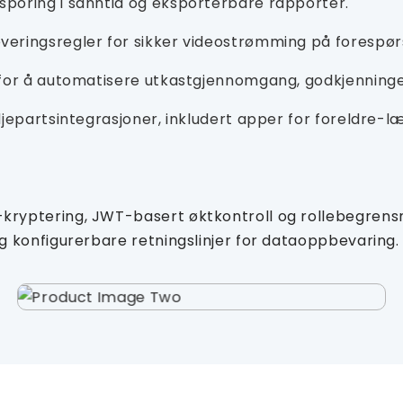
sporing i sanntid og eksporterbare rapporter.
veringsregler for sikker videostrømming på forespør
o for å automatisere utkastgjennomgang, godkjenninge
redjepartsintegrasjoner, inkludert apper for foreldre
kryptering, JWT-basert øktkontroll og rollebegren
 konfigurerbare retningslinjer for dataoppbevaring.