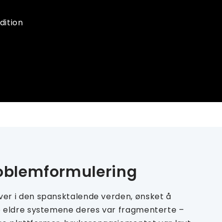
dition
roblemformulering
ver i den spansktalende verden, ønsket å
De eldre systemene deres var fragmenterte –