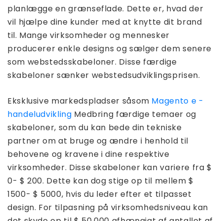
planlægge en grænseflade. Dette er, hvad der
vil hjælpe dine kunder med at knytte dit brand
til. Mange virksomheder og mennesker
producerer enkle designs og sælger dem senere
som webstedsskabeloner. Disse færdige
skabeloner sænker webstedsudviklingsprisen.
Eksklusive markedspladser såsom
Magento e -
handeludvikling
Medbring færdige temaer og
skabeloner, som du kan bede din tekniske
partner om at bruge og ændre i henhold til
behovene og kravene i dine respektive
virksomheder. Disse skabeloner kan variere fra $
0- $ 200. Dette kan dog stige op til mellem $
1500- $ 5000, hvis du leder efter et tilpasset
design. For tilpasning på virksomhedsniveau kan
det skyde op til $ 50.000 afhængigt af antallet af