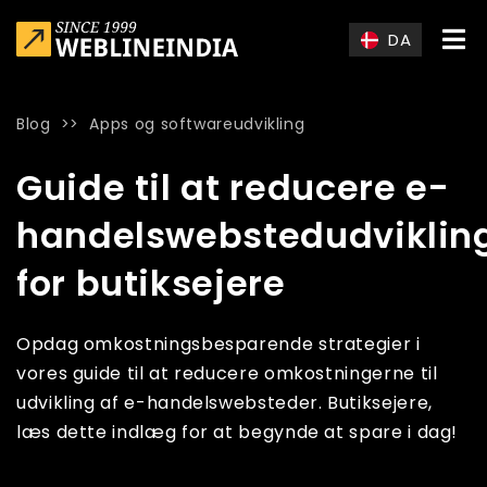
Skip to main content
DA
Blog
>>
Apps og softwareudvikling
Home
»
Blog
»
Guide til at reducere e-handelswebstedudvikl
Guide til at reducere e-
handelswebstedudviklin
for butiksejere
Opdag omkostningsbesparende strategier i
vores guide til at reducere omkostningerne til
udvikling af e-handelswebsteder. Butiksejere,
læs dette indlæg for at begynde at spare i dag!