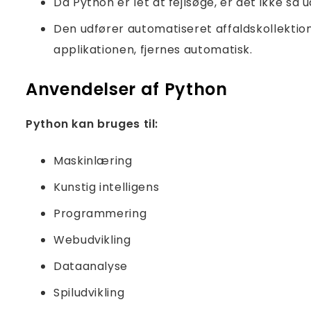
Da Python er let at fejlsøge, er det ikke så
Den udfører automatiseret affaldskollektion
applikationen, fjernes automatisk.
Anvendelser af Python
Python kan bruges til:
Maskinlæring
Kunstig intelligens
Programmering
Webudvikling
Dataanalyse
Spiludvikling