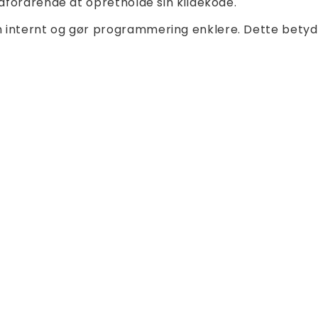
 udfordrende at opretholde sin kildekode.
 internt og gør programmering enklere. Dette betyder