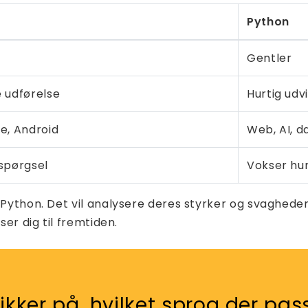
Python
Gentler
e udførelse
Hurtig udvi
e, Android
Web, AI, 
rspørgsel
Vokser hur
g Python. Det vil analysere deres styrker og svaghed
ser dig til fremtiden.
ikker på, hvilket sprog der pass