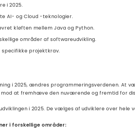
re i 2025.
tte AI- og Cloud -teknologier.
vret kløften mellem Java og Python.
skellige områder af softwareudvikling.
specifikke projektkrav.
ing i 2025, ændres programmeringsverdenen. At vælge
r mod at fremhæve den nuværende og fremtid for di
udviklingen i 2025. De vælges af udviklere over hele
er i forskellige områder: