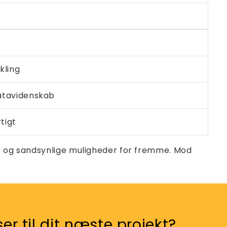
kling
datavidenskab
tigt
er og sandsynlige muligheder for fremme. Mod
er til dit næste projekt?