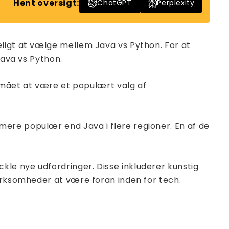
Hent oversigt:
ChatGPT
Perplexity
eligt at vælge mellem Java vs Python. For at
Java vs Python.
ormået at være et populært valg af
ere populær end Java i flere regioner. En af de
le nye udfordringer. Disse inkluderer kunstig
virksomheder at være foran inden for tech.