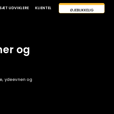
SÆT UDVIKLERE
KLIENTEL
ØJEBLIKKELIG
KONTAKT OS
ESTIMERING
AI-FØRSTE TILGANG
ANSÆT UDVIKLERE
ner og
GRATIS TILBUD
ne, ydeevnen og