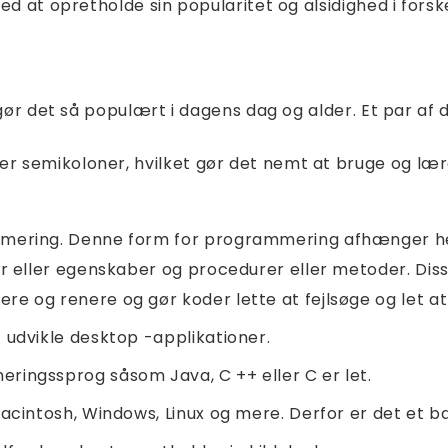
ed at opretholde sin popularitet og alsidighed i forske
 gør det så populært i dagens dag og alder. Et par a
ler semikoloner, hvilket gør det nemt at bruge og lær
mering. Denne form for programmering afhænger helt 
er eller egenskaber og procedurer eller metoder. Di
e og renere og gør koder lette at fejlsøge og let a
 udvikle desktop -applikationer.
ringssprog såsom Java, C ++ eller C er let.
Macintosh, Windows, Linux og mere. Derfor er det e