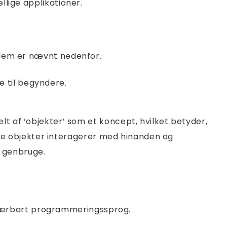
llige applikationer.
f dem er nævnt nedenfor.
e til begyndere.
af ‘objekter’ som et koncept, hvilket betyder,
sse objekter interagerer med hinanden og
t genbruge.
t bærbart programmeringssprog.