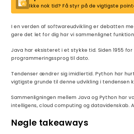
Ikke nok tid? Få styr på de vigtigste po
I en verden af ​​softwareudvikling er debatten m
gøre det let for dig har vi sammenlignet funktion
Java har eksisteret i et stykke tid. Siden 1955 
programmeringssprog til dato.
Tendenser ændrer sig imidlertid. Python har hu
vigtigste grunde til denne udvikling i tendensen 
Sammenligningen mellem Java og Python har været
intelligens, cloud computing og datavidenskab. 
Nøgle takeaways