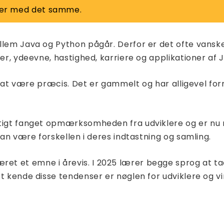
inter med det samme.
ellem Java og Python pågår. Derfor er det ofte vansk
er, ydeevne, hastighed, karriere og applikationer af 
for at være præcis. Det er gammelt og har alligevel f
rtigt fanget opmærksomheden fra udviklere og er nu m
kan være forskellen i deres indtastning og samling.
 et emne i årevis. I 2025 lærer begge sprog at tack
At kende disse tendenser er nøglen for udviklere og 