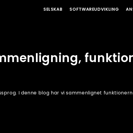
SELSKAB
SOFTWAREUDVIKLING
AN
og applikationer
mmenligning, funktio
prog. I denne blog har vi sammenlignet funktioner