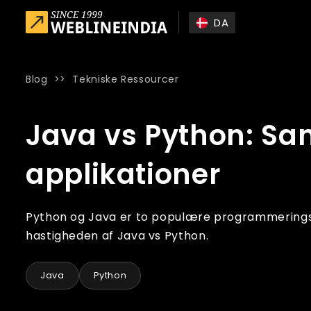
Skip to main content
DA
Blog
>>
Tekniske Ressourcer
Home
»
Blog
»
Java vs Python: Sammenligning, funktioner 
Java vs Python: Sa
applikationer
Python og Java er to populære programmeringss
hastigheden af ​​Java vs Python.
Java
Python