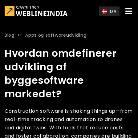
Skip to main content
DA
Blog
>>
Apps og softwareudvikling
Home
»
Blog
»
Hvordan omdefinerer udvikling af byggesoft
Hvordan omdefinerer
udvikling af
byggesoftware
markedet?
Construction software is shaking things up—from
real-time tracking and automation to drones
and digital twins. With tools that reduce costs
and foster collaboration, companies are building