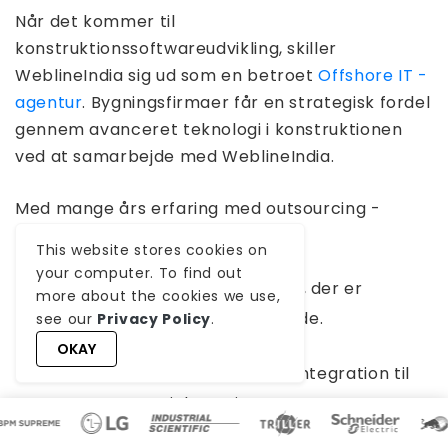
Når det kommer til
konstruktionssoftwareudvikling, skiller
WeblineIndia sig ud som en betroet
Offshore IT -
agentur
. Bygningsfirmaer får en strategisk fordel
gennem avanceret teknologi i konstruktionen
ved at samarbejde med WeblineIndia.
Med mange års erfaring med outsourcing -
softwareløsninger tilbyder vi:
This website stores cookies on
your computer. To find out
Tilpassede digitale værktøjer, der er
more about the cookies we use,
skræddersyet til byggearbejde.
see our
Privacy Policy
.
OKAY
Ekspertise i AI, IoT og Cloud-integration til
smartere projektstyring.