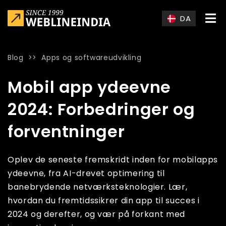
Skip to main content
DA
Blog
>>
Apps og softwareudvikling
Home
»
Blog
»
Mobil app ydeevne 2024: Forbedringer og forv
Mobil app ydeevne
2024: Forbedringer og
forventninger
Oplev de seneste fremskridt inden for mobilapps
ydeevne, fra AI-drevet optimering til
banebrydende netværksteknologier. Lær,
hvordan du fremtidssikrer din app til succes i
2024 og derefter, og vær på forkant med