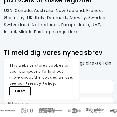
på tværs af disse regioner
USA, Canada, Australia, New Zealand, France,
Germany, UK, Italy, Denmark, Norway, Sweden,
Switzerland, Netherlands, Europe, India, UAE,
Israel, Middle East og mange flere..
Tilmeld dig vores nyhedsbrev
Få brancheindsigt og tips, månedligt direkte i din
This website stores cookies on
indbakke.
your computer. To find out
more about the cookies we use,
Fornavn*
see our
Privacy Policy
.
OKAY
Efternavn