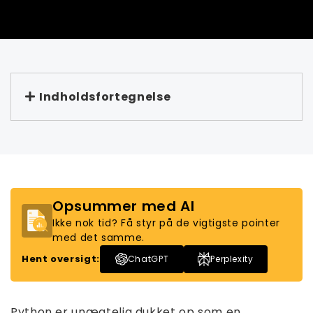
Indholdsfortegnelse
Opsummer med AI
Ikke nok tid? Få styr på de vigtigste pointer
med det samme.
Hent oversigt:
ChatGPT
Perplexity
Python er unægtelig dukket op som en