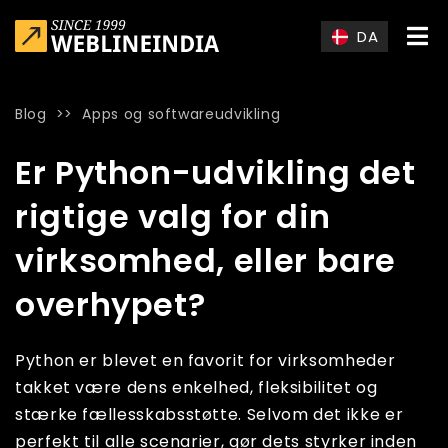
Skip to main content
DA
Blog
>>
Apps og softwareudvikling
Home
»
Blog
»
Er Python-udvikling det rigtige valg for din vi
Er Python-udvikling det
rigtige valg for din
virksomhed, eller bare
overhypet?
Python er blevet en favorit for virksomheder
takket være dens enkelhed, fleksibilitet og
stærke fællesskabsstøtte. Selvom det ikke er
perfekt til alle scenarier, gør dets styrker inden