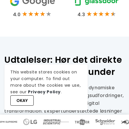
4.0
4.3
Udtalelser: Hør det direkte
fra vores globale kunder
This website stores cookies on
your computer. To find out
more about the cookies we use,
Vores udviklingsprocesser leverer dynamiske
see our
Privacy Policy
.
løsninger til at håndtere forretningsudfordringer,
OKAY
optimere omkostninger og drive digital
transformation. Ekspertunderstøttede løsninger
forbedrer kundeloyaliteten og den digitale
tilstedeværelse, og dokumenterede