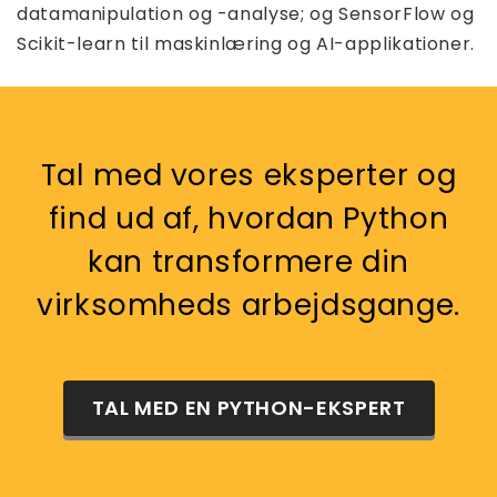
datamanipulation og -analyse; og SensorFlow og
Scikit-learn til maskinlæring og AI-applikationer.
Tal med vores eksperter og
find ud af, hvordan Python
kan transformere din
virksomheds arbejdsgange.
TAL MED EN PYTHON-EKSPERT