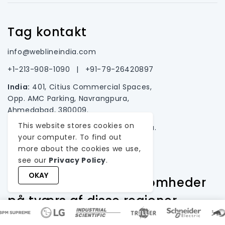
Tag kontakt
info@weblineindia.com
+1-213-908-1090
|
+91-79-26420897
India:
401, Citius Commercial Spaces,
Opp. AMC Parking, Navrangpura,
Ahmedabad, 380009.
This website stores cookies on
USA:
2372 Morse Ave., Irvine, California.
your computer. To find out
more about the cookies we use,
see our
Privacy Policy
.
OKAY
Betjener førende virksomheder
på tværs af disse regioner
USA, Canada, Australia, New Zealand, France,