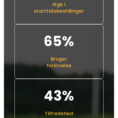
Øge i
starttidsbestillinger
65
%
Bruger
forlovelse
43
%
Tilfredshed