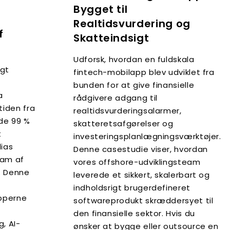
Bygget til
Realtidsvurdering og
f
Skatteindsigt
Udforsk, hvordan en fuldskala
igt
fintech-mobilapp blev udviklet fra
bunden for at give finansielle
a
rådgivere adgang til
iden fra
realtidsvurderingsalarmer,
ede 99 %
skatteretsafgørelser og
t
investeringsplanlægningsværktøjer.
dias
Denne casestudie viser, hvordan
eam af
vores offshore-udviklingsteam
. Denne
leverede et sikkert, skalerbart og
indholdsrigt brugerdefineret
pperne
softwareprodukt skræddersyet til
den finansielle sektor. Hvis du
, AI-
ønsker at bygge eller outsource en