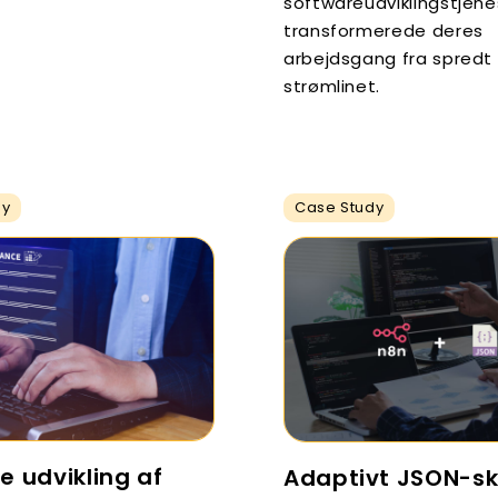
softwareudviklingstjene
transformerede deres
arbejdsgang fra spredt t
strømlinet.
dy
Case Study
e udvikling af
Adaptivt JSON-s