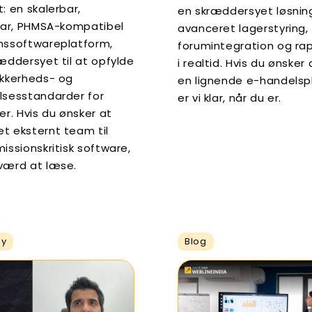
: en skalerbar,
en skræddersyet løsni
klar, PHMSA-kompatibel
avanceret lagerstyring,
mssoftwareplatform,
forumintegration og ra
æddersyet til at opfylde
i realtid. Hvis du ønsker
ikkerheds- og
en lignende e-handelsp
lsesstandarder for
er vi klar, når du er.
er. Hvis du ønsker at
t eksternt team til
issionskritisk software,
værd at læse.
dy
Blog