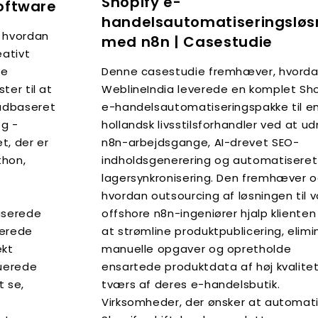
Shopify e-
oftware
handelsautomatiseringsløs
, hvordan
med n8n | Casestudie
eativt
Denne casestudie fremhæver, hvord
ye
WeblineIndia leverede en komplet Sho
ter til at
e-handelsautomatiseringspakke til e
udbaseret
hollandsk livsstilsforhandler ved at u
og -
n8n-arbejdsgange, AI-drevet SEO-
t, der er
indholdsgenerering og automatiseret
thon,
lagersynkronisering. Den fremhæver o
r
hvordan outsourcing af løsningen til 
offshore n8n-ingeniører hjalp kliente
aserede
at strømline produktpublicering, elimi
serede
manuelle opgaver og opretholde
ekt
ensartede produktdata af høj kvalite
buerede
tværs af deres e-handelsbutik.
t se,
Virksomheder, der ønsker at automat