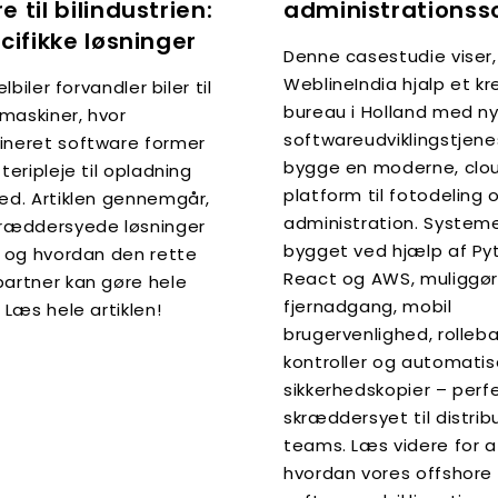
 til bilindustrien:
administrationss
ecifikke løsninger
Denne casestudie viser
WeblineIndia hjalp et kr
 elbiler forvandler biler til
bureau i Holland med n
maskiner, hvor
softwareudviklingstjenes
ineret software former
bygge en moderne, clo
tteripleje til opladning
platform til fotodeling 
hed. Artiklen gennemgår,
administration. Systeme
kræddersyede løsninger
bygget ved hjælp af Py
, og hvordan den rette
React og AWS, muliggø
partner kan gøre hele
fjernadgang, mobil
. Læs hele artiklen!
brugervenlighed, rolleb
kontroller og automati
sikkerhedskopier – perf
skræddersyet til distri
teams. Læs videre for a
hvordan vores offshore