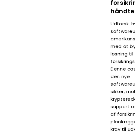
forsikr
håndte
Udforsk, 
softwareu
amerikans
med at b
løsning ti
forsikring
Denne ca
den nye
softwareu
sikker, m
krypterede
support o
af forsikr
planlægge
krav til ud