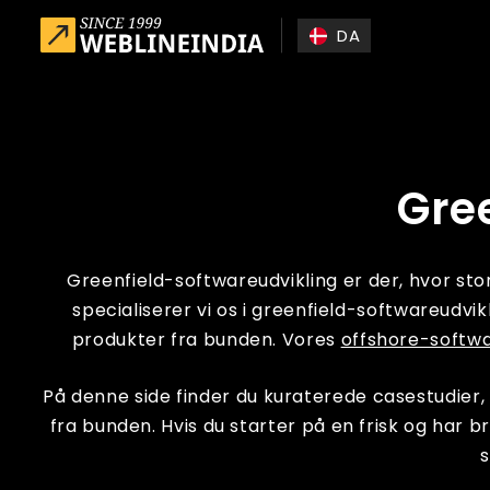
Skip to main content
DA
Gre
Greenfield-softwareudvikling er der, hvor st
specialiserer vi os i greenfield-softwareudvi
produkter fra bunden. Vores
offshore-softw
På denne side finder du kuraterede casestudier, 
fra bunden. Hvis du starter på en frisk og har b