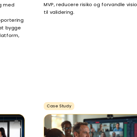
MVP, reducere risiko og forvandle visi
ng med
til validering.
pportering
 at bygge
latform,
Case Study