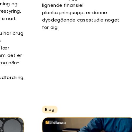
ning og
lignende finansiel
estyring,
planlægningsapp, er denne
r smart
dybdegående casestudie noget
for dig.
du har brug
e
 lær
om det er
erne n8n-
dfordring.
Blog