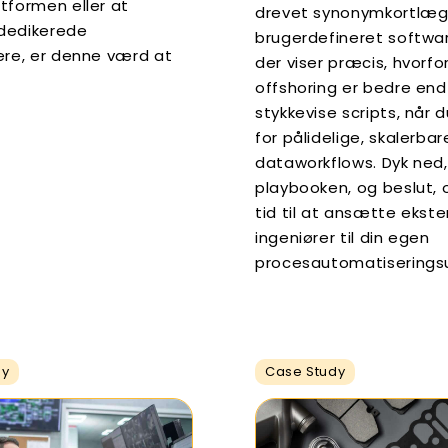
tformen eller at
drevet synonymkortlæg
dedikerede
brugerdefineret softwar
ere, er denne værd at
der viser præcis, hvorfo
offshoring er bedre end
stykkevise scripts, når 
for pålidelige, skalerbar
dataworkflows. Dyk ned,
playbooken, og beslut, 
tid til at ansætte ekst
ingeniører til din egen
procesautomatiseringsu
dy
Case Study