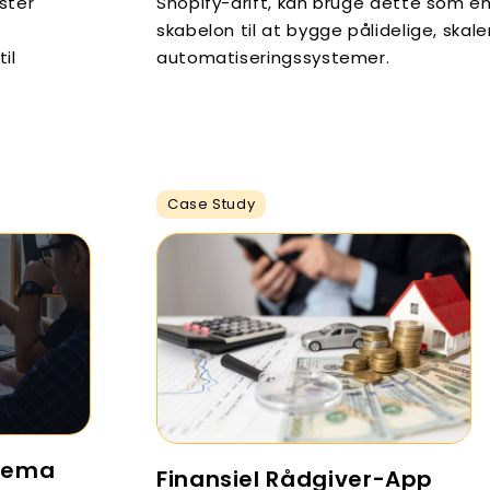
Shopify-drift, kan bruge dette som e
ster
skabelon til at bygge pålidelige, skal
automatiseringssystemer.
il
Case Study
kema
Finansiel Rådgiver-App