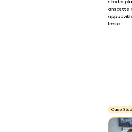
skadespla
ansætte 
appudvikl
læse.
Case Stu