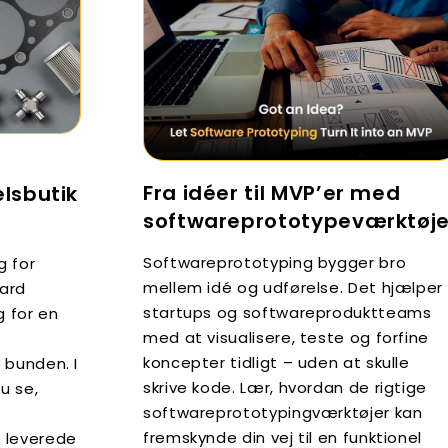
Fra idéer til MVP’er med
lsbutik
softwareprototypeværktøje
Softwareprototyping bygger bro
g for
mellem idé og udførelse. Det hjælper
ard
startups og softwareproduktteams
 for en
med at visualisere, teste og forfine
-
koncepter tidligt – uden at skulle
 bunden. I
skrive kode. Lær, hvordan de rigtige
u se,
softwareprototypingværktøjer kan
fremskynde din vej til en funktionel
 leverede