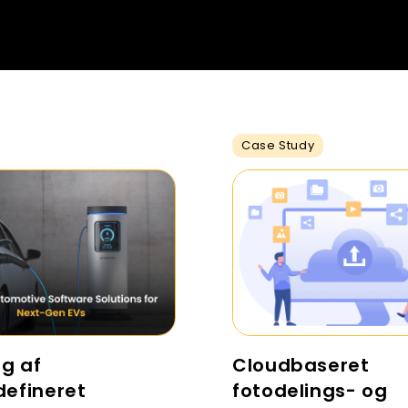
Case Study
ng af
Cloudbaseret
defineret
fotodelings- og