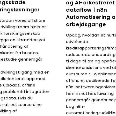
ingsskade
og AI-orkestreret
ringsløsninger
dataflow | n8n
Automatisering a
hvordan vores offshore
arbejdsgange
dviklingsteam hjalp et
k forsikringsselskab
Opdag, hvordan et hurt
ygge en skræddersyet
udviklende
l håndtering af
kreditrapporteringsfirm
sskader fra bunden.
reducerede onboardingt
sestudie gennemgår
ti dage til tre og opnå
skemakonsistens ved a
dviklingstilgang med en
outsource til WeblineIn
obilorienteret app med
offshore, dedikerede t
 uploads, offline
n8n-softwareingeniører
g problemfri integration
fem minutters læsning
ingsdata. Hvis du
gennemgår grundprinci
r at outsource dine
bag n8n-
vikling af
automatiseringsudvikling