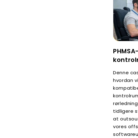
PHMSA-
kontro
Denne cas
hvordan v
kompatib
kontrolru
rørlednin
tidligere 
at outsour
vores off
softwareu