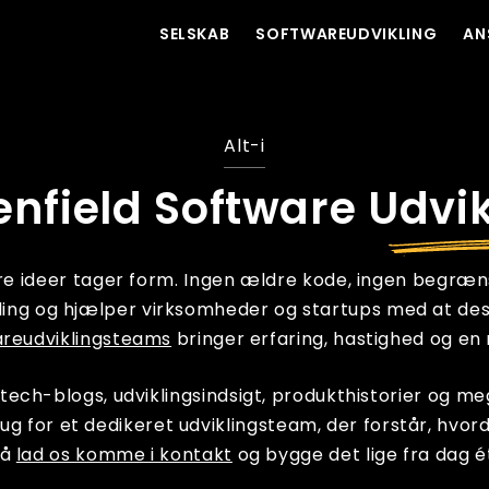
SELSKAB
SOFTWAREUDVIKLING
AN
Alt-i
enfield Software Udvik
ore ideer tager form. Ingen ældre kode, ingen begræns
kling og hjælper virksomheder og startups med at des
areudviklingsteams
bringer erfaring, hastighed og en 
tech-blogs, udviklingsindsigt, produkthistorier og meg
rug for et dedikeret udviklingsteam, der forstår, hvor
så
lad os komme i kontakt
og bygge det lige fra dag é