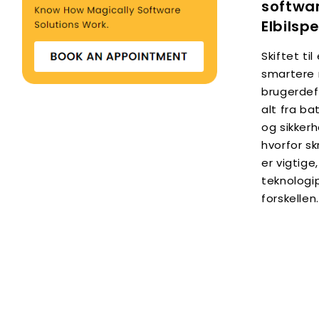
software
Elbilsp
Skiftet til
smartere 
brugerdef
alt fra ba
og sikker
hvorfor s
er vigtige
teknologi
forskellen