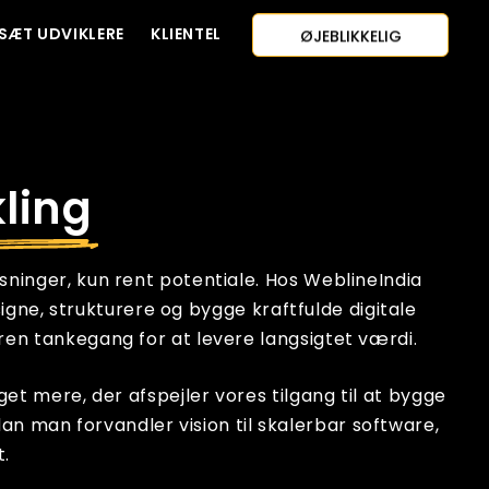
ØJEBLIKKELIG
SÆT UDVIKLERE
KLIENTEL
KONTAKT OS
ESTIMERING
AI-FØRSTE TILGANG
ANSÆT UDVIKLERE
GRATIS TILBUD
ling
ninger, kun rent potentiale. Hos WeblineIndia
igne, strukturere og bygge kraftfulde digitale
ren tankegang for at levere langsigtet værdi.
et mere, der afspejler vores tilgang til at bygge
dan man forvandler vision til skalerbar software,
t.