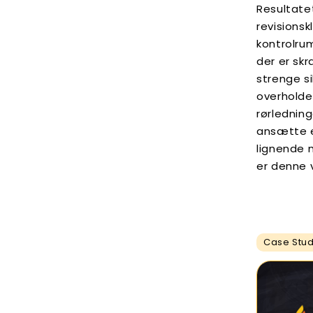
Resultatet
revisions
kontrolru
der er skr
strenge s
overholde
rørledning
ansætte e
lignende m
er denne 
Case Stu