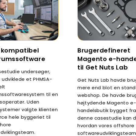
kompatibel
Brugerdefineret
lrumssoftware
Magento e-hande
til Get Nuts Lab
estudie undersøger,
i udviklede et PHMSA-
Get Nuts Lab havde bru
elt
mere end blot en stand
mssoftwaresystem til en
webshop. De havde brug
gsoperatør. Uden
højtydende Magento e
systemer valgte klienten
handelsbutik bygget fra
ce hele byggeriet til
denne casestudie kan d
shore
hvordan vores offshore
dviklingsteam.
softwareudviklingsteam