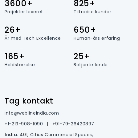
3600+
825+
Projekter leveret
Tilfredse kunder
26+
650+
År med Tech Excellence
Human-års erfaring
165+
25+
Holdstørrelse
Betjente lande
Tag kontakt
info@weblineindia.com
+1-213-908-1090
|
+91-79-26420897
India:
401, Citius Commercial Spaces,