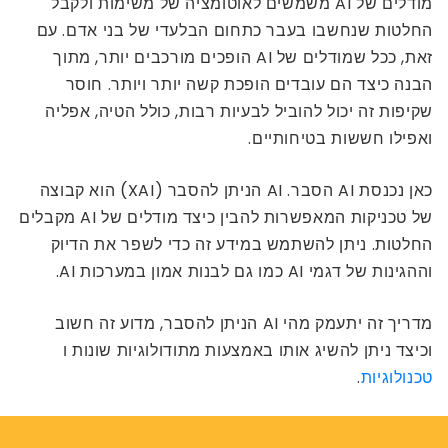
מודלים של AI משמשים לאוטומציה של משימות ולקבל
החלטות שנחשבו בעבר כתחום הבלעדי של בני אדם. עם
זאת, ככל שמודלים של AI הופכים מורכבים יותר, מתוך
הבנה כיצד הם עובדים הופכת קשה יותר ויותר. חוסר
שקיפות זה יכול להוביל לבעיות רבות, כולל הטיה, אפליה
ואפילו חששות בטיחותיים.
כאן נכנסת AI הסבר. AI הניתן להסבר (XAI) הוא קבוצה
של טכניקות המאפשרות להבין כיצד מודלים של AI מקבלים
החלטות. ניתן להשתמש במידע זה כדי לשפר את הדיוק
וההגינות של דגמי AI כמו גם לבנות אמון במערכות AI.
מדריך זה יתעמק מהי AI הניתן להסבר, מדוע זה חשוב
וכיצד ניתן להשיג אותו באמצעות מתודולוגיות שונות ו
טכנולוגיות
.