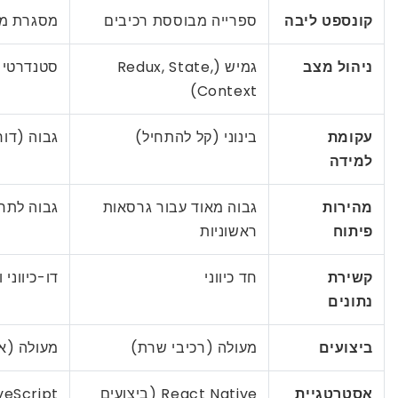
קונספט ליבה
ספרייה מבוססת רכיבים
מסגרת מ
ניהול מצב
גמיש (Redux, State,
סטנדרטי (gnals, RxJS
Context)
עקומת
בינוני (קל להתחיל)
גבוה (דור
למידה
מהירות
גבוה מאוד עבור גרסאות
גבוה לתחז
פיתוח
ראשוניות
קשירת
חד כיווני
דו-כיווני ו
נתונים
ביצועים
מעולה (רכיבי שרת)
מעולה (או
אסטרטגיית
React Native (ביצועים