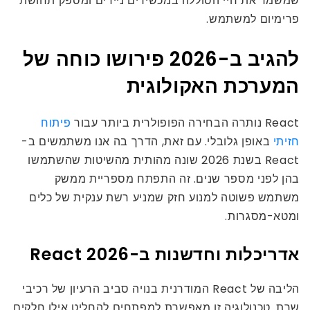
שמשמר את חיי הסוללה במכשירים ניידים ומספק תחושת
פרימיום למשתמש.
להגיב ב-2026 פירושו כוחה של
המערכת האקולוגית
React נותרה הבחירה הפופולרית ביותר עבור
פיתוח
חזיתי
באופן גלובלי. עם זאת, הדרך בה אנו משתמשים ב-
React בשנת 2026 שונה מהותית מהשיטות שהשתמשו
בהן לפני מספר שנים. זה התפתח מספריית ממשק
משתמש פשוטה למנוע חזק שמניע רשת ענקית של כלים
ומטא-מסגרות.
אדריכלות וחדשנות ב-React 2026
הליבה של React המודרנית בנויה סביב הרעיון של רכיבי
שרת. טכנולוגיה זו מאפשרת למפתחים להחליט אילו חלקים