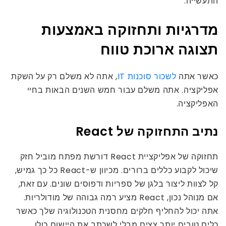
התעשייה.
מדרגיות ותחזוקה באמצעות
תצוגה ארוכת טווח
כאשר אתה
לשכור סוכנות IT
, אתה לא משלם רק על השקת
אפליקציה. אתה משלם עבור חמש השנים הבאות בחיי
האפליקציה.
נתיב התחזוקה של React
תחזוקה של אפליקציית React דורשת מפתח מוביל חזק
שיכול לקבוע כללים ברורים. מכיוון ש-React כל כך גמיש,
קל לצוות ליצור בלגן של ספריות ודפוסים שונים. עם זאת,
אם מנוהל נכון, React מציע רמה גבוהה של מודולריות.
אתה יכול להחליף חלקים מחסנית הטכנולוגיה שלך כאשר
כלים טובים יותר צצים מבלי לשכתב את היישום כולו.