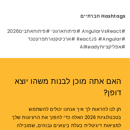
Hashtags חברתיים
#AngularVsReact #פיתוחארגוני #פיתוחאתבים2026
#ReactJS #Angular #ארכיטקטורתפרונטנד
#אפליקציותAIReady
האם אתה מוכן לבנות משהו יוצא
דופן?
תן לנו להראות לך איך אנחנו יכולים להשתמש
בטכנולוגיות 2026 האלה כדי להפוך את הרעיונות שלך
למציאות דיגיטלית בעלת ביצועים גבוהים, שמובילה