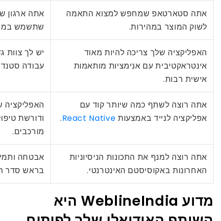
אתה סטארטאפ שמחפש למצוא התאמה
אתה ארגון ש
לשוק המוצר במהירות.
שתשמש במשך 
האפליקציה שלך צריכה להיות מאוד
יש לך צוות ג
אינטראקטיבית עם אנימציות מותאמות
עבודה סטנדר
אישית רבות.
אתה רוצה לשתף כמה שיותר קוד עם
האפליקציה ש
אפליקציה לנייד באמצעות
React Native
.
ודורשת טיפול
מורכבים.
אתה רוצה למנף את התכונות הניסיוניות
אבטחה ותמיכ
האחרונות באקוסיסטם האינטרנטי.
בראש סדר הע
מדוע WeblineIndia היא
השותף האידיאלי שלך לפיתוח