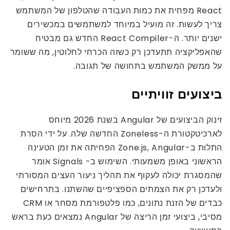
React מפחית את כמות העבודה שהטלפון של המשתמש
צריך לעשות. זה מועיל במיוחד למשתמשים במכשירים
ישנים יותר. ה-React Compiler החדש גם מבטיח
שהאפליקציה תתעדכן רק כשזה הכרחי לחלוטין, מה ששומר
על ממשק המשתמש בתחושה של תגובה.
ביצועים זוויתיים
זינוק הביצועים של Angular בשנת 2026 מיוחס
לארכיטקטורת ה-Zoneless החדשה שלה. על ידי הסרת
התלות ב-Zone.js, Angular הפחיתה את זמן הטעינה
הראשוני באופן משמעותי. השימוש ב- Signals אומר
שהמסגרת יכולה לעקוף את תהליך ניעור העצים המסורתי
ולעדכן רק את הצמתים הספציפיים שהשתנו. בתרחישים
כבדים של הזנת נתונים, כמו פלטפורמת מסחר או CRM
מסיבי, ביצועי זמן הריצה של Angular נמצאים כעת בראש