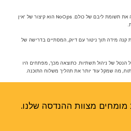
היה פופולרי מאוד ואומץ על ידי מרבית הסוכנויות כיום; עם זאת, פרדיגמה חדשה המכונה NoOps מפנה בהתמדה את תשומת ליבם של כולם. NoOps הוא קיצור של ‘אין
.
 קנה מידה תוך ניטור עם דיוק, המסתיים בדרישה של
ם את כל הנטל של ניהול תשתיות. כתוצאה מכך, מפתחים היו
 מומחים מצוות ההנדסה שלנו.