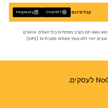
קבל סיכום:
Perplexity
ChatGPT
תוח תוכנה עבר דרך ארוכה – מכתיבת קוד ידנית במאות שורות לאוטומציה מלאה. כיום הוויכוח בין DevOps ל- NoOps הוא נושא חם בקרב מפתחים בכל העולם. ארגונים
יותר ללא צוותי פעולות מסורתיות (OPS).