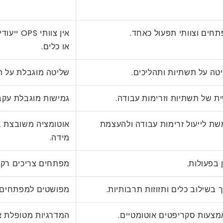
חים וצוותי תפעול כאחד.
אין צוו
או כלים.
שליטה מוגבלת על תש
 של תשתיות וזרימות עבודה.
גמישות מוגבלת עקב
ה של DevOps משמשת לייעול זרימות עבודה ולהעצמת
אוטומציה משובצת ב
מידה.
 בפעולות.
מפתחים צריכים רק ל
 בשילוב כלים ותזוזות תרבותיות.
מפושטים למפתחים,
אמצעות סקריפטים אוטומטיים.
המדרגיות מטופלת א