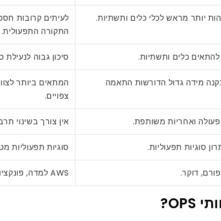
הות יותר מראש לכלי כלים ותשתיות.
לעיתים קרובות חסכ
התקורה התפעולית.
 להתאים כלים ותשתיות.
סיכון גבוה לנעילת 
קנה מידה גדול הדורשות התאמה
המתאים ביותר לצוות
צפויים.
פעולה ואחריות משותפת.
אין צורך בשינוי תרב
ון סוגיות תפעוליות.
סוגיות תפעוליות מט
פורם, דוקר.
AWS למדה, פונקציות Google Cloud, פונקציות אז’ור, Heroku.
OP?