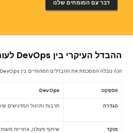
דבר עם המומחים שלנו
ההבדל העיקרי בין DevOps לעומת NoOps
הנה טבלה המסכמת את ההבדלים המהותיים בין DevOps ל- NoOps:
אַספֶּקט
DevOps
הַגדָרָה
תרבות ותרגול המדגישים שיתו
מוֹקֵד
שיתוף פעולה, אחריות משות