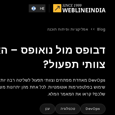
Skip to main conten
HE
Blog
>>
אפליקציות ופיתוח תוכנה
Blog
»
Home
»
דבופס מול נואופס – האם המפתחים במצב טוב יותר ל
דבופס מול נואופס – ה
צוותי תפעול?
שימוש בפלטפורמות אוטומטיות. לכל אחת מהן יתרונות משל
שלכם? קראו את המאמר המלא.
DevOps
טכנולוגיה
ענן