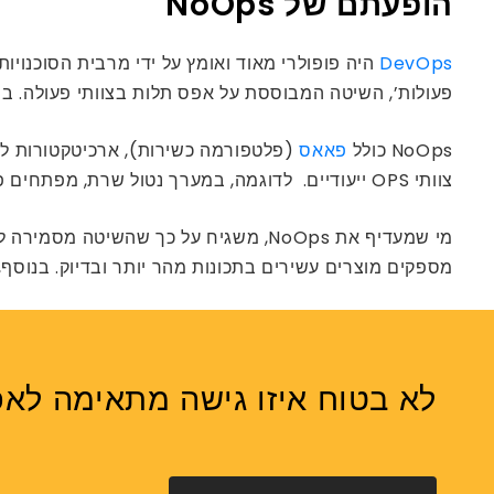
הופעתם של NoOps
DevOps
פעולות’, השיטה המבוססת על אפס תלות בצוותי פעולה. ב
NoOps כולל
פאאס
(פלטפורמה כשירות), ארכיטקטורות ללא 
צוותי OPS ייעודיים. לדוגמה, במערך נטול שרת, מפתחים פשוט יפרסו את הקוד שלהם וספקי הענן היו דואגים לשאר.
מי שמעדיף את NoOps, משגיח על כך שהש
מספקים מוצרים עשירים בתכונות מהר יותר ובדיוק. בנוסף, NoOps גם מצמצם את מורכבות התיאום בין צוותי הפעלה לפיתוח, מה שמקל עוד יותר את תהליך משלוח התוכנ
לא בטוח איזו גישה מתאימה לאפ