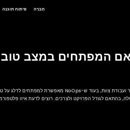
חֶברָה
פיתוח תוכנה
לא צוותי תפעול?
אם המפתחים במצב טוב י
DevOps מאחדת מפתחים וצוותי תפעול לשליטה רבה יותר ועבודת צוות, בעוד ש-s
ה, בהתאם לגודל הפרויקט ולצרכים. רוצים לדעת איזו פלטפורמ