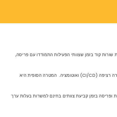
 בעיקר בכתיבת מאות שורות קוד בזמן שצוותי הפעילות התמודדו עם פריסה,
Devops גשר על הפער על ידי קביעת שיתוף פעולה בין צוותי תפעול ופיתוח. השיטה מדגישה אחריות משותפת, שילוב ומסירה רציפה (CI/CD) ואוטומציה. המטרה הסופית היא
ות ופריסה בזמן קביעת צוותים בחינם למשרות בעלות ערך