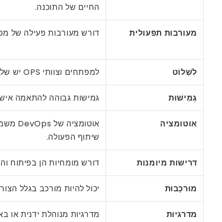
החיים של התוכנה.
מעורבות תפעולית
דורש מעורבות פעילה של מפת
לִשְׁלוֹט
למפתחים וצוותי OPS יש שליטה על תשתיות ותהליכים.
גְמִישׁוּת
גמישות גבוהה להתאמה אישית
אוטומציה
אוטומצי
שיתוף הפעולה.
דרישות מיומנות
דורש מומחיות הן בפיתוח והן
מוּרכָּבוּת
יכול להיות מורכב בגלל הצורך
מדרגיות
מדרגיות מנוהלת ידנית או ב