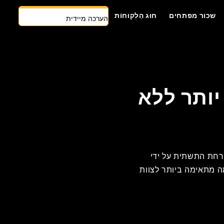
הערכה מיידית
שכור מפתחים
חוּג הַלְקוּחוֹת
צרו קשר
גישה ראשונה של AI
שכור מפתחים
ותר ללא
הצעת מחיר בחינם
NoOp מאפשרת למפתחים לדלג על טרחת התשתית על ידי
ה מתאימה ביותר לצוות