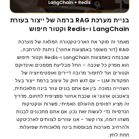
בניית מערכת RAG ברמה של ייצור בעזרת
LangChain ו-Redis וקטור חיפוש
מאמר זה סוקר את הארכיטקטורה המלאה של מערכת
RAG (דור משופר באמצעות אחזור) ניתנת להרחבה,
שנבנתה באמצעות LangChain ו-Redis וקטור חיפוש.
הוא מפרק כל שכבה – החל מבליעת מסמכים ואינדוקס
וקטורים ועד לתזמור מרובה דיירים ואופטימיזציה של
הפקודות LLM – עם דגש חזק על עיצוב ברמת ייצור בעל
השהייה נמוכה. בין אם אתם בונים עוזר בינה מלאכותית,
צ’אטבוט ארגוני או שכבת אחזור ספציפית לתחום, מדריך
זה מציע דפוסים מהעולם האמיתי, פשרות וטקטיקות
הנדסיות כדי לעשות זאת נכון. אם אתם מתכננים לבנות
משהו דומה, צרו קשר – אנו עוזרים לצוותים לארכיטקט
ולהרחיב מערכות מבוססות בינה מלאכותית שפועלות
תחת לחץ.