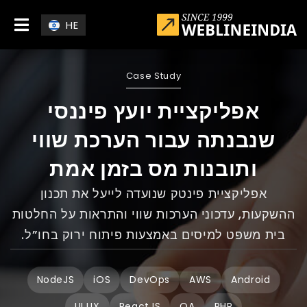
Skip to main conten
HE
Case Study
אפליקציית יועץ פיננסי
שנבנתה עבור הערכת שווי
ותובנות מס בזמן אמת
אפליקציית פינטק שנועדה לייעל את תכנון
ההשקעות, עדכוני הערכות שווי והתראות על החלטות
בית משפט למיסים באמצעות פיתוח ירוק בחו”ל.
NodeJS
iOS
DevOps
AWS
Android
UI UX
ReactJS
QA
PHP