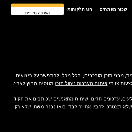
שכור מפתחים
חוּג הַלְקוּחוֹת
הערכה מיידית
צרו קשר
גישה ראשונה של AI
שכור מפתחים
הצעת מחיר בחינם
ת, מבני תוכן מורכבים, והכל מבלי להתפשר על ביצועים.
צעות צוותי
פיתוח מערכות ניהול תוכן
מנוסים מחוץ לארץ.
עים, עדכונים חדים ושיחות מהאנשים שכותבים את הקוד.
שלא תצטרכו להבין את זה לבד.
בואו נבנה משהו שלא רק