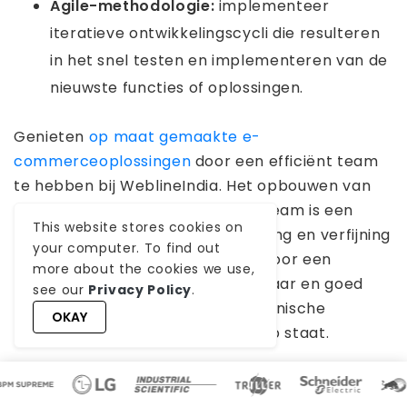
Agile-methodologie:
implementeer
iteratieve ontwikkelingscycli die resulteren
in het snel testen en implementeren van de
nieuwste functies of oplossingen.
Genieten
op maat gemaakte e-
commerceoplossingen
door een efficiënt team
te hebben bij WeblineIndia. Het opbouwen van
een e-commerce-ontwikkelingsteam is een
This website stores cookies on
voortdurend proces van aanpassing en verfijning
your computer. To find out
aan de
nieuwste technologieën
. Voor een
more about the cookies we use,
soepele uitvoering moet u wendbaar en goed
see our
Privacy Policy
.
geïnformeerd zijn, waarbij de technische
OKAY
integriteit van uw platform voorop staat.