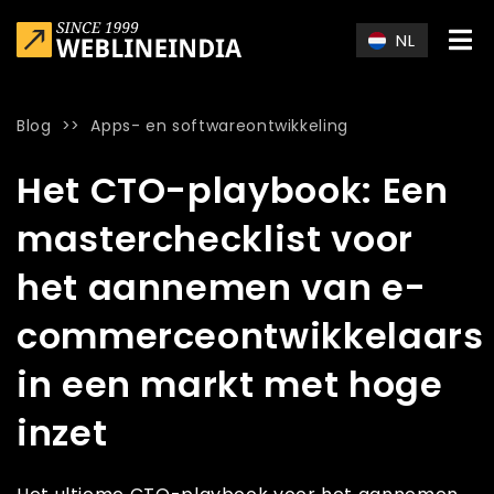
Skip to main content
NL
Blog
>>
Apps- en softwareontwikkeling
Home
»
Blog
»
Het CTO-playbook: Een masterchecklist voor
Het CTO-playbook: Een
masterchecklist voor
het aannemen van e-
commerceontwikkelaars
in een markt met hoge
inzet