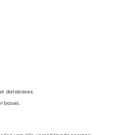
.
et databases.
l bases.