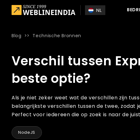
Skip to main content
BEDR
NL
Blog
>>
Technische Bronnen
Home
»
Blog
»
Verschil tussen ExpressJS en NodeJS: welke
Verschil tussen Exp
beste optie?
Als je niet zeker weet wat de verschillen zijn t
belangrijkste verschillen tussen de twee, zodat
Perfect voor iedereen die op zoek is naar de ju
NodeJS