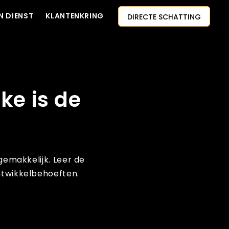
DIRECTE SCHATTING
N DIENST
KLANTENKRING
NEEM CONTACT MET ONS
AI-EERSTE AANPAK
OP
HUUR ONTWIKKELAARS IN
GRATIS CITAAT
DIENST
ke is de
gemakkelijk. Leer de
ntwikkelbehoeften.