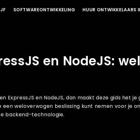
IJF
SOFTWAREONTWIKKELING
HUUR ONTWIKKELAARS I
 is de beste optie?
ressJS en NodeJS: wel
ussen ExpressJS en NodeJS, dan maakt deze gids het je 
 je een weloverwogen beslissing kunt nemen voor je o
iste backend-technologie.