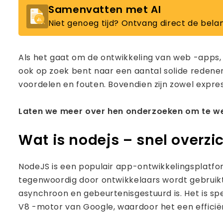
Samenvatten met AI
Niet genoeg tijd? Ontvang direct de belan
Als het gaat om de ontwikkeling van web -apps, 
ook op zoek bent naar een aantal solide redene
voordelen en fouten. Bovendien zijn zowel expres
Laten we meer over hen onderzoeken om te wet
Wat is nodejs – snel overzi
NodeJS is een populair app-ontwikkelingsplatfor
tegenwoordig door ontwikkelaars wordt gebruik
asynchroon en gebeurtenisgestuurd is. Het is s
V8 -motor van Google, waardoor het een efficiën