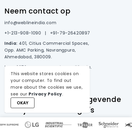
Neem contact op
info@weblineindia.com
+1-213-908-1090
|
+91-79-26420897
India:
401, Citius Commercial Spaces,
Opp. AMC Parking, Navrangpura,
Ahmedabad, 380009.
USA:
2372 Morse Ave., Irvine, California.
This website stores cookies on
your computer. To find out
more about the cookies we use,
see our
Privacy Policy
.
Wij bedienen toonaangevende
OKAY
bedrijven in deze regio's
USA, Canada, Australia, New Zealand, France,
Germany, UK, Italy, Denmark, Norway, Sweden,