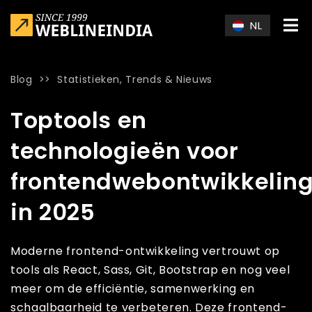
Skip to main content
NL
Blog
>>
Statistieken, Trends & Nieuws
Home
»
Blog
»
Toptools en technologieën voor frontendwebon
Toptools en
technologieën voor
frontendwebontwikkelin
in 2025
Moderne frontend-ontwikkeling vertrouwt op
tools als React, Sass, Git, Bootstrap en nog veel
meer om de efficiëntie, samenwerking en
schaalbaarheid te verbeteren. Deze frontend-