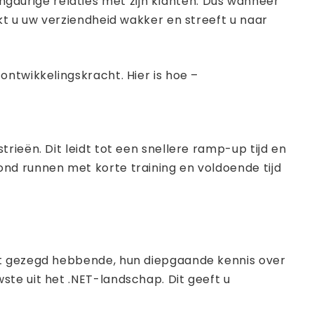
angdurige relaties met zijn klanten. Dus wanneer
kt u uw verziendheid wakker en streeft u naar
ntwikkelingskracht. Hier is hoe –
rieën. Dit leidt tot een snellere ramp-up tijd en
nd runnen met korte training en voldoende tijd
Dat gezegd hebbende, hun diepgaande kennis over
te uit het .NET-landschap. Dit geeft u