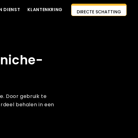
DIRECTE SCHATTING
N DIENST
KLANTENKRING
NEEM CONTACT MET ONS
AI-EERSTE AANPAK
OP
HUUR ONTWIKKELAARS IN
 niche-
GRATIS CITAAT
DIENST
e. Door gebruik te
rdeel behalen in een