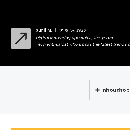
Sunil M.
|
18 jun 2025
Digital Marketing Specialist, 10+ years.
Tech enthusiast who tracks the latest trends a
Inhoudso