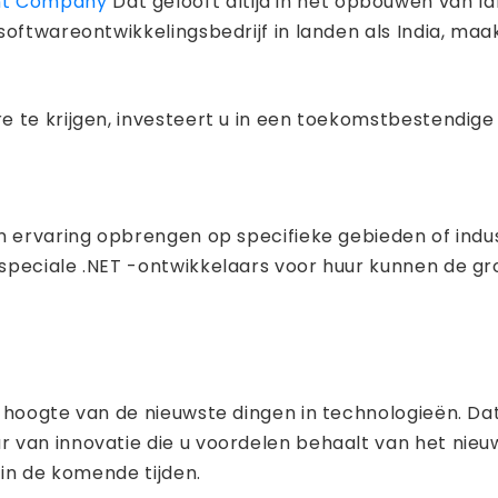
ent Company
Dat gelooft altijd in het opbouwen van l
oftwareontwikkelingsbedrijf in landen als India, maa
 te krijgen, investeert u in een toekomstbestendige o
 ervaring opbrengen op specifieke gebieden of indust
speciale .NET -ontwikkelaars voor huur kunnen de gro
e hoogte van de nieuwste dingen in technologieën. 
van innovatie die u voordelen behaalt van het nieuws
 in de komende tijden.