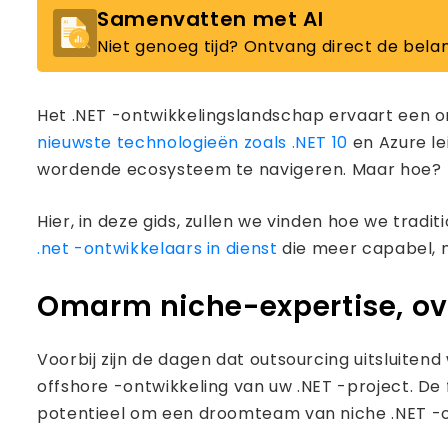
Samenvatten met AI
Niet genoeg tijd? Ontvang direct de belan
Het .NET -ontwikkelingslandschap ervaart een
nieuwste technologieën zoals .NET 10
en Azure le
wordende ecosysteem te navigeren. Maar hoe?
Hier, in deze gids, zullen we vinden hoe we tr
.net -ontwikkelaars in dienst
die meer capabel, m
Omarm niche-expertise, o
Voorbij zijn de dagen dat outsourcing uitsluiten
offshore -ontwikkeling van uw .NET -project. De
potentieel om een ​​droomteam van niche .NET -o