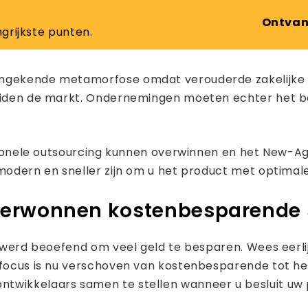
Ontvan
grijkste punten.
 ongekende metamorfose omdat verouderde zakelijke 
iden de markt. Ondernemingen moeten echter het bes
aditionele outsourcing kunnen overwinnen en het Ne
odern en sneller zijn om u het product met optimale 
verwonnen kostenbesparende 
d werd beoefend om veel geld te besparen. Wees eerlij
 focus is nu verschoven van kostenbesparende tot he
ntwikkelaars samen te stellen wanneer u besluit uw p