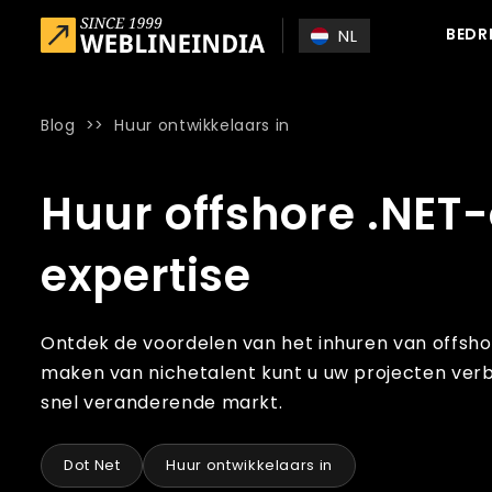
Skip to main content
BEDR
NL
Blog
>>
Huur ontwikkelaars in
Home
»
Blog
»
Huur offshore .NET-ontwikkelaars in met ni
Huur offshore .NET
expertise
Ontdek de voordelen van het inhuren van offsho
maken van nichetalent kunt u uw projecten verb
snel veranderende markt.
Dot Net
Huur ontwikkelaars in