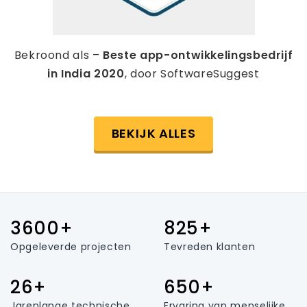
Bekroond als –
Beste app-ontwikkelingsbedrijf
in India 2020
, door SoftwareSuggest
BEKIJK ALLES
3600+
825+
Opgeleverde projecten
Tevreden klanten
26+
650+
Jarenlange technische
Ervaring van menselijke