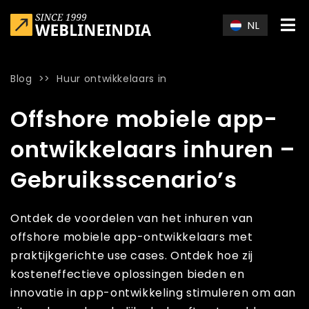
Skip to main content
NL
Blog
>>
Huur ontwikkelaars in
Home
»
Blog
»
Offshore mobiele app-ontwikkelaars inhuren 
Offshore mobiele app-
ontwikkelaars inhuren –
Gebruiksscenario’s
Ontdek de voordelen van het inhuren van
offshore mobiele app-ontwikkelaars met
praktijkgerichte use cases. Ontdek hoe zij
kosteneffectieve oplossingen bieden en
innovatie in app-ontwikkeling stimuleren om aan