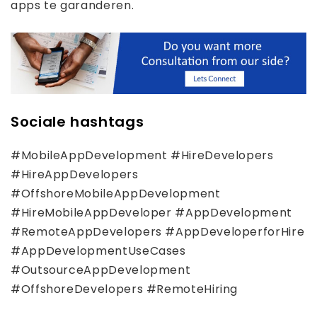
apps te garanderen.
Sociale hashtags
#MobileAppDevelopment #HireDevelopers
#HireAppDevelopers
#OffshoreMobileAppDevelopment
#HireMobileAppDeveloper #AppDevelopment
#RemoteAppDevelopers #AppDeveloperforHire
#AppDevelopmentUseCases
#OutsourceAppDevelopment
#OffshoreDevelopers #RemoteHiring