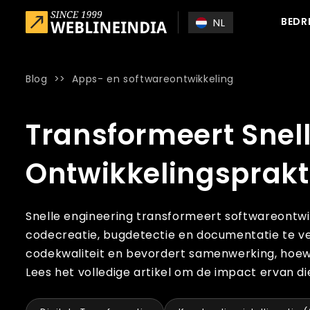
Skip to main content
BEDR
NL
Blog
>>
Apps- en softwareontwikkeling
Home
»
Blog
»
Transformeert Snelle Engineering Moderne 
Transformeert Snel
Ontwikkelingsprakt
Snelle engineering transformeert softwareontwik
codecreatie, bugdetectie en documentatie te ver
codekwaliteit en bevordert samenwerking, hoewel 
Lees het volledige artikel om de impact ervan 