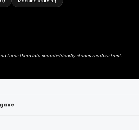
AI)
Machine learning
nd turns them into search-friendly stories readers trust.
pgave