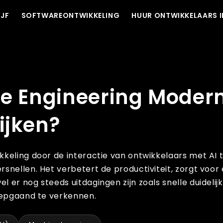
IJF
SOFTWAREONTWIKKELING
HUUR ONTWIKKELAARS I
Ontwikkelingspraktijken?
le Engineering Moder
ijken?
keling door de interactie van ontwikkelaars met AI 
snellen. Het verbetert de productiviteit, zorgt voor
er nog steeds uitdagingen zijn zoals snelle duidelij
diepgaand te verkennen.