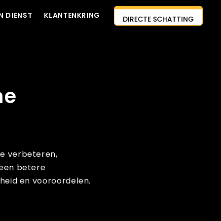
DIRECTE SCHATTING
N DIENST
KLANTENKRING
NEEM CONTACT MET ONS
AI-EERSTE AANPAK
OP
HUUR ONTWIKKELAARS IN
ne
GRATIS CITAAT
DIENST
te verbeteren,
 een betere
kheid en vooroordelen.