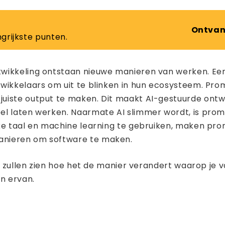
Ontvan
grijkste punten.
twikkeling ontstaan ​​nieuwe manieren van werken. E
twikkelaars om uit te blinken in hun ecosysteem. Pr
iste output te maken. Dit maakt AI-gestuurde ontwik
l laten werken. Naarmate AI slimmer wordt, is promp
jke taal en machine learning te gebruiken, maken pro
anieren om software te maken.
 We zullen zien hoe het de manier verandert waarop j
n ervan.