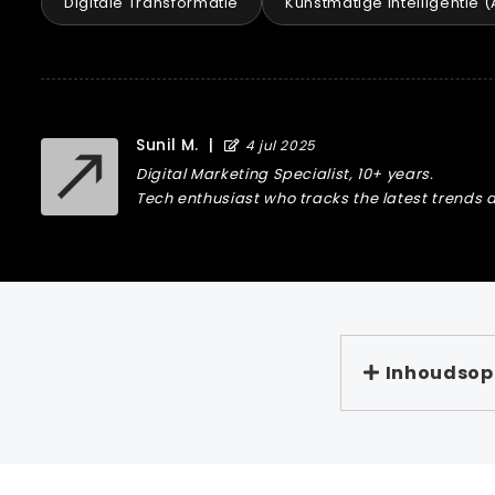
Digitale Transformatie
Kunstmatige intelligentie (
Sunil M.
|
4 jul 2025
Digital Marketing Specialist, 10+ years.
Tech enthusiast who tracks the latest trends a
Inhoudso