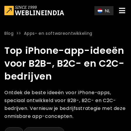
Skip to main content
NL
Blog
>>
Apps- en softwareontwikkeling
Home
»
Blog
»
Top iPhone-app-ideeën voor B2B-, B2C- en C
Top iPhone-app-ideeën
voor B2B-, B2C- en C2C-
bedrijven
Ontdek de beste ideeën voor iPhone-apps,
speciaal ontwikkeld voor B2B-, B2C- en C2C-
bedrijven. Vernieuw je bedrijfsstrategie met deze
onmisbare app-concepten.