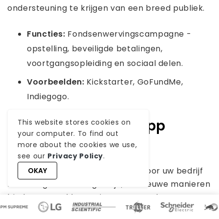
ondersteuning te krijgen van een breed publiek.
Functies:
Fondsenwervingscampagne -
opstelling, beveiligde betalingen,
voortgangsopleiding en sociaal delen.
Voorbeelden:
Kickstarter, GoFundMe,
Indiegogo.
Klaar met iPhone App
This website stores cookies on
your computer. To find out
Business Ideas?
more about the cookies we use,
see our
Privacy Policy
.
Het maken van een iPhone-app voor uw bedrijf
OKAY
kan een game-changer zijn, die nieuwe manieren
biedt om met klanten in contact te komen,
activiteiten te stroomlijnen en nieuwe