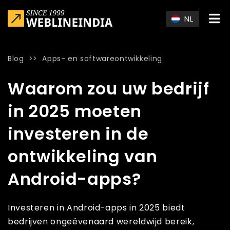
Skip to main content
NL
Blog
>>
Apps- en softwareontwikkeling
Home
»
Blog
»
Waarom zou uw bedrijf in 2025 moeten investe
Waarom zou uw bedrijf
in 2025 moeten
investeren in de
ontwikkeling van
Android-apps?
Investeren in Android-apps in 2025 biedt
bedrijven ongeëvenaard wereldwijd bereik,