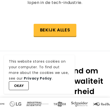
lopen in de tech-industrie.
BEKIJK ALLES
This website stores cookies on
your computer. To find out
Wereldwijd erkend om
more about the cookies we use,
see our
Privacy Policy
.
ongeëvenaarde kwaliteit
OKAY
en betrouwbaarheid